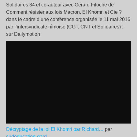
Solidaires 34 et co-auteur avec Gérard Filoche de
Comment résister aux lois Macron, El Khomri et Cie ?
dans le cadre d’une conférence organisée le 11 mai 2016
par l’intersyndicale nîmoise (CGT, CNT et Solidaires) :
sur Dailymotion
Décryptage de la loi El Khomri par Richard…
par
sudeducation-gard