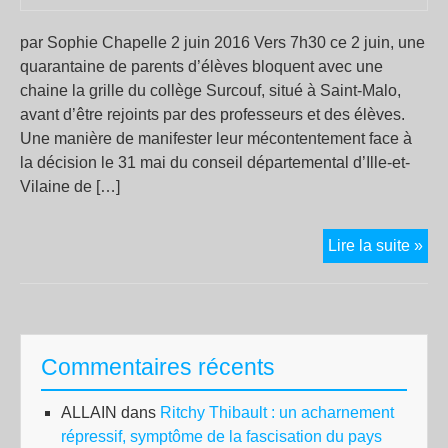
par Sophie Chapelle 2 juin 2016 Vers 7h30 ce 2 juin, une
quarantaine de parents d’élèves bloquent avec une
chaine la grille du collège Surcouf, situé à Saint-Malo,
avant d’être rejoints par des professeurs et des élèves.
Une manière de manifester leur mécontentement face à
la décision le 31 mai du conseil départemental d’Ille-et-
Vilaine de […]
Fer
Lire la suite »
d’é
:
la
pol
Commentaires récents
mol
des
ALLAIN
dans
Ritchy Thibault : un acharnement
col
répressif, symptôme de la fascisation du pays
et