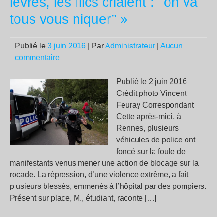
lèvres, les flics criaient : ‘’on va
pou
les
tous vous niquer’’ »
mas
!
Publié le
3 juin 2016
| Par
Administrateur
|
Aucun
commentaire
Publié le 2 juin 2016
Crédit photo Vincent
Feuray Correspondant
Cette après-midi, à
Rennes, plusieurs
véhicules de police ont
foncé sur la foule de
manifestants venus mener une action de blocage sur la
rocade. La répression, d’une violence extrême, a fait
plusieurs blessés, emmenés à l’hôpital par des pompiers.
Présent sur place, M., étudiant, raconte […]