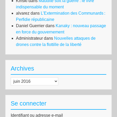
Kinski
dans
Maudite soit la guerre : le livre
tou
indispensable du moment
vou
alvarez
dans
L’Extermination des Communards :
niq
Perfidie républicaine
»
Daniel Guerrier
dans
Kanaky : nouveau passage
en force du gouvernement
Administrateur
dans
Nouvelles attaques de
drones contre la flottille de la liberté
Archives
Archives
Se connecter
Identifiant ou adresse e-mail