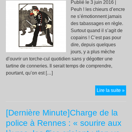
Publié le 3 juin 2016 |
Peuh ! les chieurs d’encre
ne s’émotionnent jamais
des tabassages en règle.
Surtout quand il s’agit de
copains ! C’est pas pour
dire, depuis quelques
jours, y a plus mèche
d’ouvrir un torche-cul quotidien sans y dégotter une
tartine de conneries. Il serait temps de comprendre,
pourtant, qu’on est […]
Vac
Lire la suite »
pol
:
[Dernière Minute]Charge de la
pas
de
police à Rennes : « sourire aux
piti