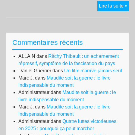
[De
Lire la suite »
Min
de
la
pol
Commentaires récents
à
Re
ALLAIN
dans
Ritchy Thibault : un acharnement
:
répressif, symptôme de la fascisation du pays
«
Daniel Guerrier
dans
Un film n’arrive jamais seul
sou
Marc J.
dans
Maudite soit la guerre : le livre
aux
indispensable du moment
lèv
Administrateur
dans
Maudite soit la guerre : le
les
livre indispensable du moment
flic
Marc J.
dans
Maudite soit la guerre : le livre
cria
indispensable du moment
:
Administrateur
dans
Quatre luttes victorieuses
‘’on
en 2025 : pourquoi ça peut marcher
va