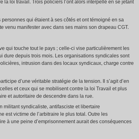
 la loi travail. Trois policiers l’ont alors interpellé en se jetant
es personnes qui étaient à ses côtés et ont témoigné en sa
t juste venu manifester avec dans ses mains son drapeau CGT.
e qui touche tout le pays ; celle-ci vise particulièrement les
i dure depuis trois mois. Les organisations syndicales sont
policières, intrusion dans des locaux syndicaux, charge contre
rticipe d’une véritable stratégie de la tension. Il s’agit d’en
elles et ceux qui se mobilisent contre la loi Travail et plus
ire et autoritaire de descendre dans la rue.
 militant syndicaliste, antifasciste et libertaire
 est victime de l’arbitraire le plus total. Outre les
ire à une peine d’emprisonnement aurait des conséquences