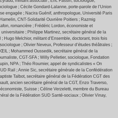
raud, militant associatif ; Eric Fassin, sociologue,
sociologue ; Cécile Gondard-Lalanne, porte-parole de l’Union
se engagée ; Nacira Guénif, anthropologue, Université Paris
Hamelin, CNT-Solidarité Ouvrière Poitiers ; Razmig
Lafon, romancière ; Frédéric Lordon, économiste et
iversitaire ; Philippe Martinez, secrétaire général de la
 Hugo Melchior, militant d’Ensemble, doctorant, trois fois
 sociologue ; Olivier Neveux, Professeur d’études théâtrales ;
 ŒIL ; Mohammed Oussedik, secrétaire général de la
urnaliste, CGT-SFA ; Willy Pelletier, sociologue, Fondation
Poupin, NPA ; Théo Roumier, appel de syndicalistes « On
l SUD Rail ; Annie Sic, secrétaire générale de la Confédération
Baptiste Talbot, secrétaire général de la Fédération CGT des
ibault, ancien secrétaire général de la CGT, Enzo Traverso,
y, économiste, Suisse ; Céline Verzeletti, membre du Bureau
néral de la Fédération SUD Santé-sociaux ; Olivier Vinay,