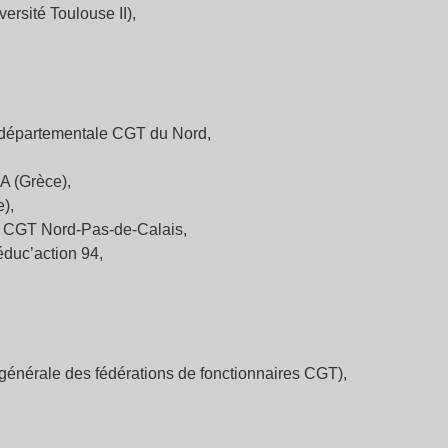
rsité Toulouse II),
 départementale CGT du Nord,
A (Grèce),
e),
ie CGT Nord-Pas-de-Calais,
duc’action 94,
générale des fédérations de fonctionnaires CGT),