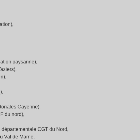
tion),
ration paysanne),
aziers),
n),
),
toriales Cayenne),
F du nord),
n départementale CGT du Nord,
du Val de Marne,