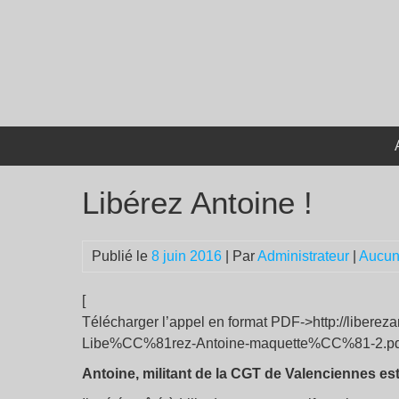
Passer
au
contenu
Libérez Antoine !
Publié le
8 juin 2016
| Par
Administrateur
|
Aucun
[
Télécharger l’appel en format PDF->http://liberez
Libe%CC%81rez-Antoine-maquette%CC%81-2.pd
Antoine, militant de la CGT de Valenciennes est