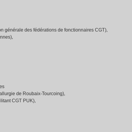
ion générale des fédérations de fonctionnaires CGT),
nnes),
ces
allurgie de Roubaix-Tourcoing),
ilitant CGT PUK),
,