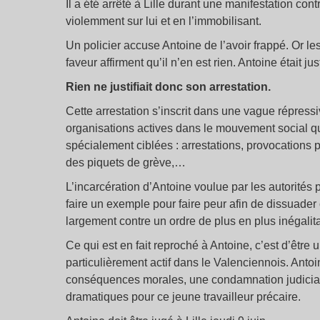
Il a été arrêté à Lille durant une manifestation contre
violemment sur lui et en l’immobilisant.
Un policier accuse Antoine de l’avoir frappé. Or l
faveur affirment qu’il n’en est rien. Antoine étai
Rien ne justifiait donc son arrestation.
Cette arrestation s’inscrit dans une vague répressiv
organisations actives dans le mouvement social qu
spécialement ciblées : arrestations, provocations 
des piquets de grève,…
L’incarcération d’Antoine voulue par les autorités pa
faire un exemple pour faire peur afin de dissuader c
largement contre un ordre de plus en plus inégalita
Ce qui est en fait reproché à Antoine, c’est d’être un
particulièrement actif dans le Valenciennois. Antoine
conséquences morales, une condamnation judicia
dramatiques pour ce jeune travailleur précaire.