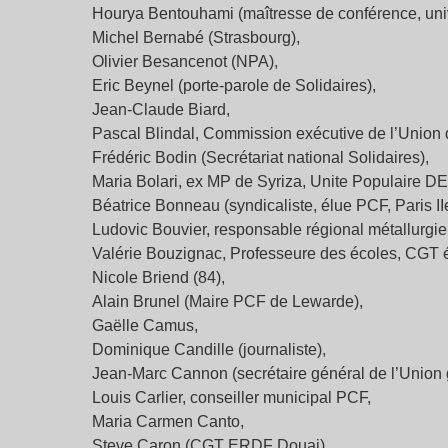
Hourya Bentouhami (maîtresse de conférence, unive
Michel Bernabé (Strasbourg),
Olivier Besancenot (NPA),
Eric Beynel (porte-parole de Solidaires),
Jean-Claude Biard,
Pascal Blindal, Commission exécutive de l’Union
Frédéric Bodin (Secrétariat national Solidaires),
Maria Bolari, ex MP de Syriza, Unite Populaire DE
Béatrice Bonneau (syndicaliste, élue PCF, Paris II
Ludovic Bouvier, responsable régional métallurg
Valérie Bouzignac, Professeure des écoles, CGT é
Nicole Briend (84),
Alain Brunel (Maire PCF de Lewarde),
Gaëlle Camus,
Dominique Candille (journaliste),
Jean-Marc Cannon (secrétaire général de l’Union 
Louis Carlier, conseiller municipal PCF,
Maria Carmen Canto,
Steve Caron (CGT ERDF Douai),