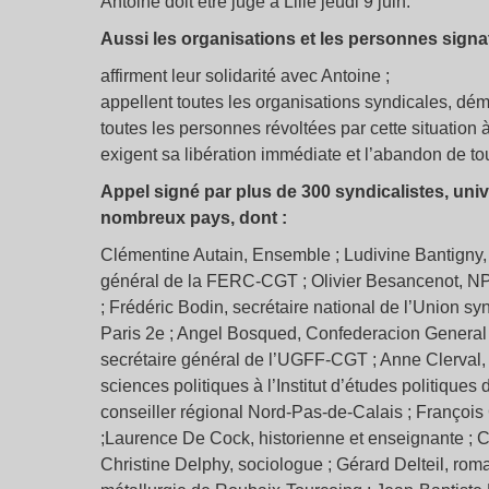
Antoine doit être jugé à Lille jeudi 9 juin.
Aussi les organisations et les personnes signat
affirment leur solidarité avec Antoine ;
appellent toutes les organisations syndicales, dém
toutes les personnes révoltées par cette situation à
exigent sa libération immédiate et l’abandon de to
Appel signé par plus de 300 syndicalistes, univer
nombreux pays, dont :
Clémentine Autain, Ensemble ; Ludivine Bantigny, 
général de la FERC-CGT ; Olivier Besancenot, NPA 
; Frédéric Bodin, secrétaire national de l’Union sy
Paris 2e ; Angel Bosqued, Confederacion General
secrétaire général de l’UGFF-CGT ; Anne Clerval, 
sciences politiques à l’Institut d’études politiques
conseiller régional Nord-Pas-de-Calais ; François 
;Laurence De Cock, historienne et enseignante ; C
Christine Delphy, sociologue ; Gérard Delteil, rom