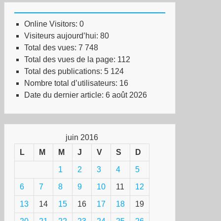
Online Visitors:
0
Visiteurs aujourd’hui:
80
Total des vues:
7 748
Total des vues de la page:
112
Total des publications:
5 124
Nombre total d’utilisateurs:
16
Date du dernier article:
6 août 2026
juin 2016
L
M
M
J
V
S
D
1
2
3
4
5
6
7
8
9
10
11
12
13
14
15
16
17
18
19