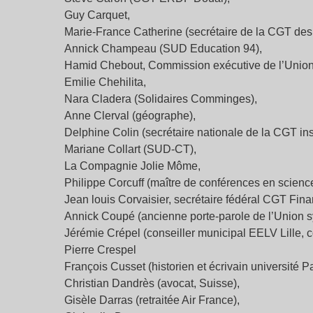
Guy Carquet,
Marie-France Catherine (secrétaire de la CGT des p
Annick Champeau (SUD Education 94),
Hamid Chebout, Commission exécutive de l’Unio
Emilie Chehilita,
Nara Cladera (Solidaires Comminges),
Anne Clerval (géographe),
Delphine Colin (secrétaire nationale de la CGT ins
Mariane Collart (SUD-CT),
La Compagnie Jolie Môme,
Philippe Corcuff (maître de conférences en sciences
Jean louis Corvaisier, secrétaire fédéral CGT Fin
Annick Coupé (ancienne porte-parole de l’Union sy
Jérémie Crépel (conseiller municipal EELV Lille, c
Pierre Crespel
François Cusset (historien et écrivain université P
Christian Dandrès (avocat, Suisse),
Gisèle Darras (retraitée Air France),