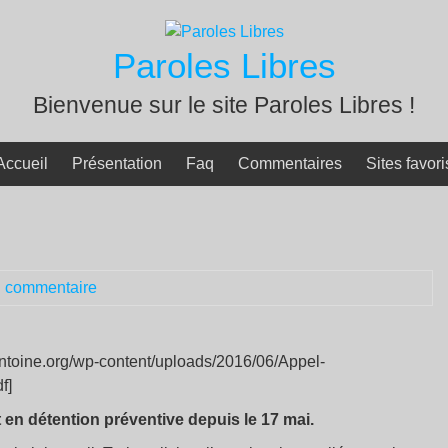
Paroles Libres
Bienvenue sur le site Paroles Libres !
Accueil
Présentation
Faq
Commentaires
Sites favori
 commentaire
antoine.org/wp-content/uploads/2016/06/Appel-
f]
 en détention préventive depuis le 17 mai.