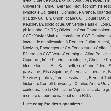
métallurgie de Roubaix-Tourcoing ; Jean-Baptiste Ey
Université Paris-8 ; Bernard Friot, économiste et 
syndicale Solidaires ; Dominique Grange, chanteu
8 ; Eddy Guilain, Union locale CGT Douai ; David 
Keucheyan, sociologue, Université Paris 4 ; Lola 
philosophe, CNRS ; Olivier Le Cour Grandmaison, un
CGT ; Xavier Mathieu, comédien, CGT Continental ;
interdit de manifestation à Rennes ; Julian Mischi,
NnoMan, Photoreporter Co-Fondateur du Collectif
Fédération CGT Verre-Céramique ; Aline Pailler, jo
Copernic ; Irène Pereira, sociologue ; Christine 
bloque tout ! » ; Eric Santinelli, secrétaire fédéra
paysanne ; Elsa Squirone, Alternative libertaire ; 
Services publics ; Tardi, dessinateur ; Bernard Th
historien, Cornell University ; Charles-André Udr
confédéral de la CGT ; Jean Vignes, secrétaire gé
membre du bureau national de la FSU…
Liste complète des signataires :