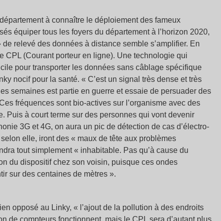
département à connaître le déploiement des fameux
és équiper tous les foyers du département à l’horizon 2020,
 » de relevé des données à distance semble s’amplifier. En
le CPL (Courant porteur en ligne). Une technologie qui
icile pour transporter les données sans câblage spécifique
ky nocif pour la santé. « C’est un signal très dense et très
des semaines est partie en guerre et essaie de persuader des
 Ces fréquences sont bio-actives sur l’organisme avec des
. Puis à court terme sur des personnes qui vont devenir
honie 3G et 4G, on aura un pic de détection de cas d’électro-
es, selon elle, iront des « maux de tête aux problèmes
ndra tout simplement « inhabitable. Pas qu’à cause du
tion du dispositif chez son voisin, puisque ces ondes
tir sur des centaines de mètres ».
en opposé au Linky, « l’ajout de la pollution à des endroits
lion de compteurs fonctionnent, mais le CPL sera d’autant plus