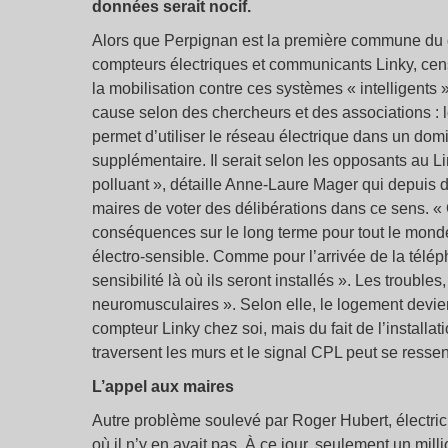
données serait nocif.
Alors que Perpignan est la première commune du 
compteurs électriques et communicants Linky, cens
la mobilisation contre ces systèmes « intelligents
cause selon des chercheurs et des associations : 
permet d’utiliser le réseau électrique dans un dom
supplémentaire. Il serait selon les opposants au Lin
polluant », détaille Anne-Laure Mager qui depuis 
maires de voter des délibérations dans ce sens. «
conséquences sur le long terme pour tout le monde
électro-sensible. Comme pour l’arrivée de la télép
sensibilité là où ils seront installés ». Les troubl
neuromusculaires ». Selon elle, le logement devie
compteur Linky chez soi, mais du fait de l’installa
traversent les murs et le signal CPL peut se ressen
L’appel aux maires
Autre problème soulevé par Roger Hubert, électrici
où il n’y en avait pas. À ce jour, seulement un mil