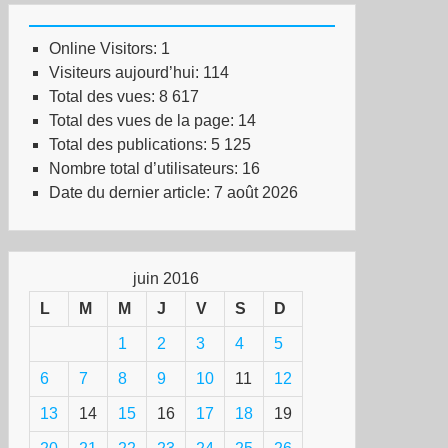
Online Visitors:
1
Visiteurs aujourd’hui:
114
Total des vues:
8 617
Total des vues de la page:
14
Total des publications:
5 125
Nombre total d’utilisateurs:
16
Date du dernier article:
7 août 2026
juin 2016
L
M
M
J
V
S
D
1
2
3
4
5
6
7
8
9
10
11
12
13
14
15
16
17
18
19