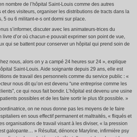
s en nombre de l’hôpital Saint-Louis comme des autres
 et des visiteurs, organiser les distributions de tracts dans la
, 5 ou 6 militant-e-s ont dormi sur place.
enus s’informer, discuter avec les animateurs-trices du
un livre d’or où chacun-e pouvait exprimer son point de vue,
x qui se battent pour conserver un hôpital qui prend soin de
 chez nous, alors on y a campé 24 heures sur 24 », explique
pital Saint-Louis. Aide soignante depuis 29 ans, elle est
tions de travail des personnels comme du service public : «
e directeur nous dit qu’on est devenu “une entreprise comme les
lients”, ce qui nous fait bondir. L’hôpital est devenu une usine
 patients possibles et de les faire sortir le plus tôt possible. »
coordinatrice, on ne nous donne pas les moyens de le faire
italiers en sous effectif permanent et maltraités, « fliqués et
 organisations de travail visant à les diviser, « la pression
 est galopante… » Résultat, dénonce Maryline, infirmière psy