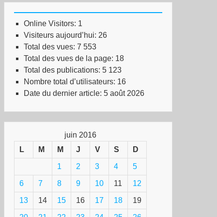
Online Visitors:
1
Visiteurs aujourd’hui:
26
Total des vues:
7 553
Total des vues de la page:
18
Total des publications:
5 123
Nombre total d’utilisateurs:
16
Date du dernier article:
5 août 2026
juin 2016
L
M
M
J
V
S
D
1
2
3
4
5
6
7
8
9
10
11
12
13
14
15
16
17
18
19