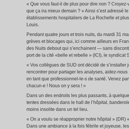
« Que vous faut-il de plus pour dire non ? Croyez-
que ça ira mieux demain ? » Ainsi s’est adressé l
établissements hospitaliers de La Rochelle et plus p
Louis.
Pendant quatre jours et trois nuits, du mardi 31 ma
grèves et blocages qui, ici comme ailleurs en Franc
des Nuits debout qui s’enchainent — sans discont
port de la cité «belle et rebelle » (ICI), le syndic
« Vos collègues de SUD ont décidé de s’installer jo
rencontrer pour partager les analyses, aidez-nous
en tant que professionnel-le-s de santé. Venez par
chacun-e ! Nous on y sera ! »
Dans un des endroits les plus passants, à quelque
tentes dressées dans le hall de l’hôpital, banderole
moins insolite dans un tel lieu.
« On a voulu se réapproprier notre hôpital » (DR) 
Dans une ambiance à la fois fébrile et joyeuse, les