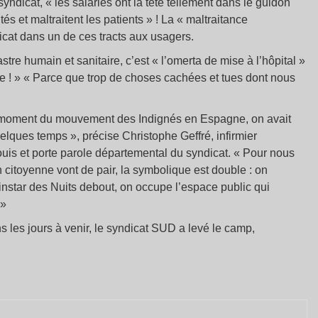
syndicat, « les salariés ont la tête tellement dans le guidon
és et maltraitent les patients » ! La « maltraitance
dicat dans un de ces tracts aux usagers.
stre humain et sanitaire, c’est « l’omerta de mise à l’hôpital »
ce ! » « Parce que trop de choses cachées et tues dont nous
u moment du mouvement des Indignés en Espagne, on avait
lques temps », précise Christophe Geffré, infirmier
ouis et porte parole départemental du syndicat. « Pour nous
 citoyenne vont de pair, la symbolique est double : on
’instar des Nuits debout, on occupe l’espace public qui
 »
ns les jours à venir, le syndicat SUD a levé le camp,