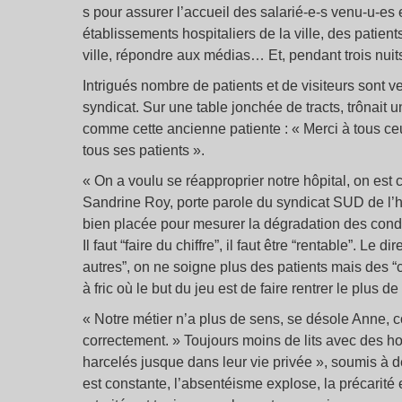
s pour assurer l’accueil des salarié-e-s venu-u-e
établissements hospitaliers de la ville, des patients
ville, répondre aux médias… Et, pendant trois nuits
Intrigués nombre de patients et de visiteurs sont v
syndicat. Sur une table jonchée de tracts, trônait 
comme cette ancienne patiente : « Merci à tous ceu
tous ses patients ».
« On a voulu se réapproprier notre hôpital, on est
Sandrine Roy, porte parole du syndicat SUD de l’hô
bien placée pour mesurer la dégradation des condi
Il faut “faire du chiffre”, il faut être “rentable”. L
autres”, on ne soigne plus des patients mais des “c
à fric où le but du jeu est de faire rentrer le plus de
« Notre métier n’a plus de sens, se désole Anne, 
correctement. » Toujours moins de lits avec des hosp
harcelés jusque dans leur vie privée », soumis à des
est constante, l’absentéisme explose, la précarité