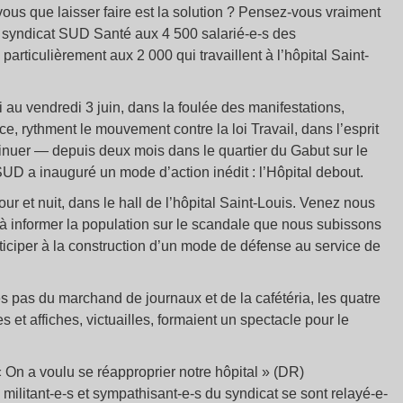
vous que laisser faire est la solution ? Pensez-vous vraiment
e syndicat SUD Santé aux 4 500 salarié-e-s des
articulièrement aux 2 000 qui travaillent à l’hôpital Saint-
i au vendredi 3 juin, dans la foulée des manifestations,
e, rythment le mouvement contre la loi Travail, dans l’esprit
inuer — depuis deux mois dans le quartier du Gabut sur le
at SUD a inauguré un mode d’action inédit : l’Hôpital debout.
ur et nuit, dans le hall de l’hôpital Saint-Louis. Venez nous
 à informer la population sur le scandale que nous subissons
ticiper à la construction d’un mode de défense au service de
s pas du marchand de journaux et de la cafétéria, les quatre
s et affiches, victuailles, formaient un spectacle pour le
« On a voulu se réapproprier notre hôpital » (DR)
 militant-e-s et sympathisant-e-s du syndicat se sont relayé-e-