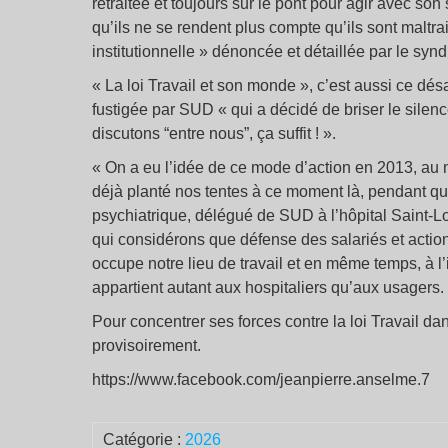
retraitée et toujours sur le pont pour agir avec son 
qu’ils ne se rendent plus compte qu’ils sont maltrait
institutionnelle » dénoncée et détaillée par le syn
« La loi Travail et son monde », c’est aussi ce désa
fustigée par SUD « qui a décidé de briser le silen
discutons “entre nous”, ça suffit ! ».
« On a eu l’idée de ce mode d’action en 2013, a
déjà planté nos tentes à ce moment là, pendant que
psychiatrique, délégué de SUD à l’hôpital Saint-L
qui considérons que défense des salariés et action
occupe notre lieu de travail et en même temps, à l
appartient autant aux hospitaliers qu’aux usagers.
Pour concentrer ses forces contre la loi Travail da
provisoirement.
https://www.facebook.com/jeanpierre.anselme.7
Catégorie :
2026