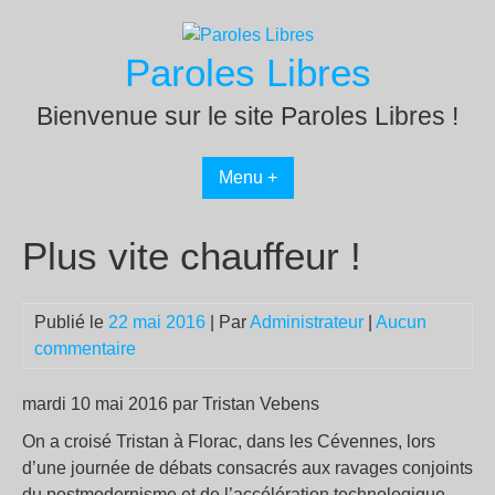
Passer
au
Paroles Libres
contenu
Bienvenue sur le site Paroles Libres !
Menu +
Plus vite chauffeur !
Publié le
22 mai 2016
| Par
Administrateur
|
Aucun
commentaire
mardi 10 mai 2016 par Tristan Vebens
On a croisé Tristan à Florac, dans les Cévennes, lors
d’une journée de débats consacrés aux ravages conjoints
du postmodernisme et de l’accélération technologique.