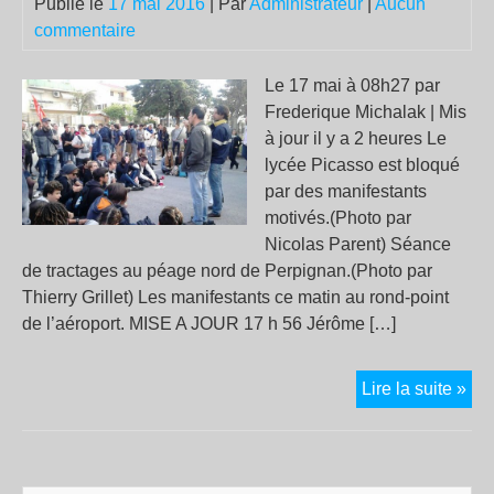
Publié le
17 mai 2016
| Par
Administrateur
|
Aucun
commentaire
Le 17 mai à 08h27 par
Frederique Michalak | Mis
à jour il y a 2 heures Le
lycée Picasso est bloqué
par des manifestants
motivés.(Photo par
Nicolas Parent) Séance
de tractages au péage nord de Perpignan.(Photo par
Thierry Grillet) Les manifestants ce matin au rond-point
de l’aéroport. MISE A JOUR 17 h 56 Jérôme […]
Loi
Lire la suite »
trav
–
Act
int