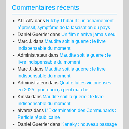
Commentaires récents
aux
por
ALLAIN
dans
Ritchy Thibault : un acharnement
de
répressif, symptôme de la fascisation du pays
Per
Daniel Guerrier
dans
Un film n’arrive jamais seul
:
Marc J.
dans
Maudite soit la guerre : le livre
le
indispensable du moment
mo
Administrateur
dans
Maudite soit la guerre : le
rec
livre indispensable du moment
mer
Marc J.
dans
Maudite soit la guerre : le livre
et
indispensable du moment
jeu
Administrateur
dans
Quatre luttes victorieuses
en 2025 : pourquoi ça peut marcher
Kinski
dans
Maudite soit la guerre : le livre
indispensable du moment
alvarez
dans
L’Extermination des Communards :
Perfidie républicaine
Daniel Guerrier
dans
Kanaky : nouveau passage