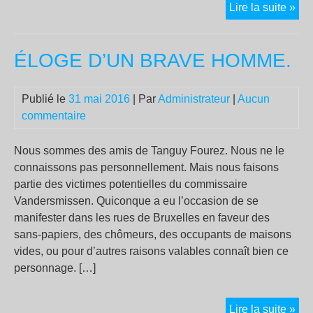
Loi
Lire la suite »
Tra
:
ÉLOGE D’UN BRAVE HOMME.
à
Tou
un
Publié le
31 mai 2016
| Par
Administrateur
|
Aucun
jeu
commentaire
man
inc
Nous sommes des amis de Tanguy Fourez. Nous ne le
pou
connaissons pas personnellement. Mais nous faisons
9
partie des victimes potentielles du commissaire
moi
Vandersmissen. Quiconque a eu l’occasion de se
manifester dans les rues de Bruxelles en faveur des
sans-papiers, des chômeurs, des occupants de maisons
vides, ou pour d’autres raisons valables connaît bien ce
personnage. […]
ÉL
Lire la suite »