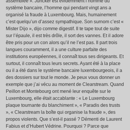
assemblée ». Juncker est évidemment l’homme du
système bancaire, l’homme qui pendant vingt ans a
organisé la fraude à Luxembourg. Mais, humainement
c’est quelqu’un d’assez sympathique. Son surnom c’est «
Mister Dijo », dijo comme digestif. Il te tape tout de suite
sur l’épaule, il est très drôle, il sort des vannes. Et il adore
être pris pour un con alors qu’il ne l’est pas. Il part trois
langues couramment, il a une culture parfaite des
institutions européennes, il connaît tous ses dirigeants. Et
surtout, il connaît tous leurs secrets. Ayant été à la place
ou il a été dans le système bancaire luxembourgeois, il a
des dossiers sur tout le monde. Je peux vous donner un
exemple que j’ai vécu au moment de Clearstream. Quand
Peillon et Montebourg ont mené leur enquête sur le
Luxembourg, elle était accablante : « Le Luxembourg
plaque tournante du blanchiment », « Paradis des trusts
», « Clearstream la boîte qui organise la fraude », des
propos violents. Que s’est-il passé ? Démenti de Laurent
Fabius et d’Hubert Védrine. Pourquoi ? Parce que