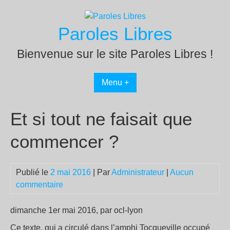
Passer
au
Paroles Libres
contenu
Bienvenue sur le site Paroles Libres !
Menu +
Et si tout ne faisait que
commencer ?
Publié le
2 mai 2016
| Par
Administrateur
|
Aucun
commentaire
dimanche 1er mai 2016, par ocl-lyon
Ce texte, qui a circulé dans l’amphi Tocqueville occupé