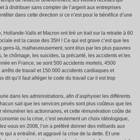
et à distribuer sans compter de l’argent aux entreprises
’entêter dans cette direction si ce n’est pour le bénéfice d’une
llande-Valls et Macron ont tiré un trait sur la retraite à 60
ociale est la casse des 35H ! Ce qui est grave c’est que les
es gens-là, malheureusement, sont élus par les plus pauvres
, le chômage, les suicides, la précarité, les accidents et les
née en France, se sont 500 accidents mortels, 4500
arrêts de travail et 150 000 accidents cardiaques et
dit qu’il faut alléger le code du travail car il est trop
rie dans les administrations, afin d’asphyxier les différents
, chacun sait que les services privés sont plus coûteux que les
ur rémunérer les actionnaires, et cette rémunération coûte de
’économie ou la crise, c’est seulement un choix idéologique,
lez-vous en 2008, l’on a préféré donner des milliards aux
 qui a entraîné, et aggravé la crise de la dette. Et une