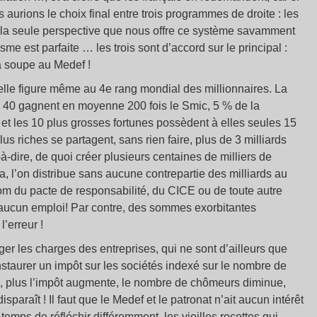
 aurions le choix final entre trois programmes de droite : les
 la seule perspective que nous offre ce système savamment
sme est parfaite … les trois sont d’accord sur le principal :
la soupe au Medef !
lle figure même au 4e rang mondial des millionnaires. La
 40 gagnent en moyenne 200 fois le Smic, 5 % de la
et les 10 plus grosses fortunes possèdent à elles seules 15
s riches se partagent, sans rien faire, plus de 3 milliards
t-à-dire, de quoi créer plusieurs centaines de milliers de
la, l’on distribue sans aucune contrepartie des milliards au
nom du pacte de responsabilité, du CICE ou de toute autre
nt aucun emploi! Par contre, des sommes exorbitantes
’erreur !
éger les charges des entreprises, qui ne sont d’ailleurs que
 instaurer un impôt sur les sociétés indexé sur le nombre de
 plus l’impôt augmente, le nombre de chômeurs diminue,
isparaît ! Il faut que le Medef et le patronat n’ait aucun intérêt
temps de réfléchir différemment, les vieilles recettes qui