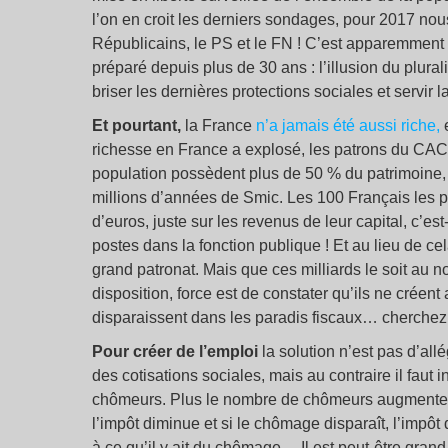
l’on en croit les derniers sondages, pour 2017 nous
Républicains, le PS et le FN ! C’est apparemment
préparé depuis plus de 30 ans : l’illusion du plurali
briser les dernières protections sociales et servir 
Et pourtant,
la France
n’a jamais été aussi riche,
e
richesse en France a explosé, les patrons du CAC
population possèdent plus de 50 % du patrimoine, 
millions d’années de Smic. Les 100 Français les plu
d’euros, juste sur les revenus de leur capital, c’es
postes dans la fonction publique ! Et au lieu de ce
grand patronat. Mais que ces milliards le soit au 
disposition, force est de constater qu’ils ne crée
disparaissent dans les paradis fiscaux… cherchez l
Pour créer de l’emploi
la solution n’est pas d’all
des cotisations sociales, mais au contraire il faut
chômeurs. Plus le nombre de chômeurs augmente,
l’impôt diminue et si le chômage disparaît, l’impôt d
à ce qu’il y ait du chômage… Il est peut-être grand 