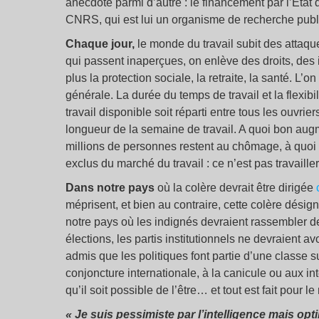
anecdote parmi d’autre : le financement par l’Etat
CNRS, qui est lui un organisme de recherche publi
Chaque jour,
le monde du travail subit des attaqu
qui passent inaperçues, on enlève des droits, des
plus la protection sociale, la retraite, la santé. L’
générale. La durée du temps de travail et la flexibili
travail disponible soit réparti entre tous les ouvrier
longueur de la semaine de travail. A quoi bon augm
millions de personnes restent au chômage, à quoi bo
exclus du marché du travail : ce n’est pas travailler p
Dans notre pays
où la colère devrait être dirigée
méprisent, et bien au contraire, cette colère désign
notre pays où les indignés devraient rassembler d
élections, les partis institutionnels ne devraient a
admis que les politiques font partie d’une classe su
conjoncture internationale, à la canicule ou aux in
qu’il soit possible de l’être… et tout est fait pour l
« Je suis pessimiste par l’intelligence mais op