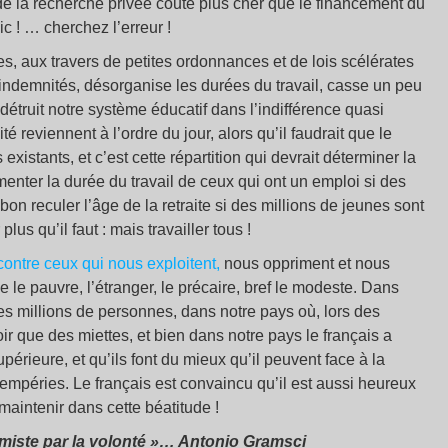
 de la recherche privée coute plus cher que le financement du
c ! … cherchez l’erreur !
es, aux travers de petites ordonnances et de lois scélérates
 indemnités, désorganise les durées du travail, casse un peu
on détruit notre système éducatif dans l’indifférence quasi
té reviennent à l’ordre du jour, alors qu’il faudrait que le
s existants, et c’est cette répartition qui devrait déterminer la
enter la durée du travail de ceux qui ont un emploi si des
n reculer l’âge de la retraite si des millions de jeunes sont
lus qu’il faut : mais travailler tous !
contre ceux qui nous exploitent,
nous oppriment et nous
e le pauvre, l’étranger, le précaire, bref le modeste. Dans
es millions de personnes, dans notre pays où, lors des
voir que des miettes, et bien dans notre pays le français a
périeure, et qu’ils font du mieux qu’il peuvent face à la
tempéries. Le français est convaincu qu’il est aussi heureux
e maintenir dans cette béatitude !
timiste par la volonté »… Antonio Gramsci