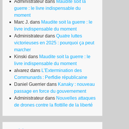
Administrateur
dans
Maudite soit la
guerre : le livre indispensable du
moment
Marc J.
dans
Maudite soit la guerre : le
livre indispensable du moment
Administrateur
dans
Quatre luttes
victorieuses en 2025 : pourquoi ça peut
marcher
là
Kinski
dans
Maudite soit la guerre : le
livre indispensable du moment
lence
alvarez
dans
L’Extermination des
sé,
Communards : Perfidie républicaine
ceptation
Daniel Guerrier
dans
Kanaky : nouveau
passage en force du gouvernement
l
Administrateur
dans
Nouvelles attaques
itique
de drones contre la flottille de la liberté