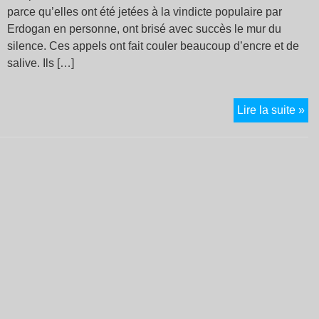
parce qu’elles ont été jetées à la vindicte populaire par
Erdogan en personne, ont brisé avec succès le mur du
silence. Ces appels ont fait couler beaucoup d’encre et de
salive. Ils […]
Au
Lire la suite »
de
du
si
bri
ac
et
réa
pol