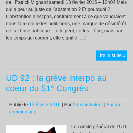
de : Patrick Mignard samedi 13 février 2016 – 10h04 Mais
qui a peur au juste de l’abstention ? Et pourquoi ?
L’abstention n’est pas, contrairement à ce que voudraient
nous faire croire les politiciens, une marque de désintérêt
de la chose publique… elle peut, certes, l’être, mais par
les temps qui courent, elle signifie […]
AB
Lire la suite »
LA
GR
UD 92 : la grève interpo au
PE
coeur du 51° Congrès
Publié le
13 février 2016
| Par
Administrateur
|
Aucun
commentaire
Le comité général de l’UD