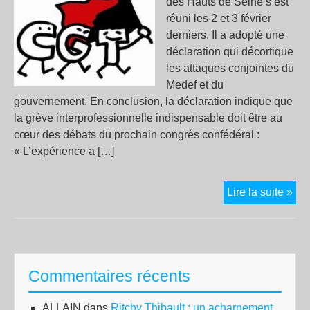
des Hauts de Seine s’est
réuni les 2 et 3 février
derniers. Il a adopté une
déclaration qui décortique
les attaques conjointes du
Medef et du
gouvernement. En conclusion, la déclaration indique que
la grève interprofessionnelle indispensable doit être au
cœur des débats du prochain congrès confédéral :
« L’expérience a […]
UD
Lire la suite »
92
:
la
grè
Commentaires récents
int
au
ALLAIN
dans
Ritchy Thibault : un acharnement
coe