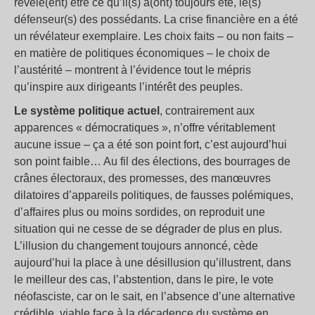
révèle(ent) être ce qu’il(s) a(ont) toujours été, le(s)
défenseur(s) des possédants. La crise financière en a été
un révélateur exemplaire. Les choix faits – ou non faits –
en matière de politiques économiques – le choix de
l’austérité – montrent à l’évidence tout le mépris
qu’inspire aux dirigeants l’intérêt des peuples.
Le système politique actuel
, contrairement aux
apparences « démocratiques », n’offre véritablement
aucune issue – ça a été son point fort, c’est aujourd’hui
son point faible… Au fil des élections, des bourrages de
crânes électoraux, des promesses, des manœuvres
dilatoires d’appareils politiques, de fausses polémiques,
d’affaires plus ou moins sordides, on reproduit une
situation qui ne cesse de se dégrader de plus en plus.
L’illusion du changement toujours annoncé, cède
aujourd’hui la place à une désillusion qu’illustrent, dans
le meilleur des cas, l’abstention, dans le pire, le vote
néofasciste, car on le sait, en l’absence d’une alternative
crédible, viable face à la décadence du système en