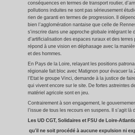
conséquences en termes de transport routier, d’am
pollutions induites ne sont pas sérieusement étudié
rien de garanti en termes de progression. Il dépen
bien l’agglomération nantaise que celle de Renne
s’inscrire dans une approche globale intégrant le 
d’artificialisation des espaces ruraux et des terre
répond à une vision en déphasage avec la maniè
et des hommes.
En Pays de la Loire, relayant les positions patron
régionale fait bloc avec Matignon pour évacuer la
l’Etat le groupe Vinci, demande à la justice de fair
qui vivent encore sur le site. De fortes astreintes d
matériel agricole sont en jeu.
Contrairement à son engagement, le gouvernement 
l’issue de tous les recours en suspens. Il s’agit là
Les UD CGT, Solidaires et FSU de Loire-Atlant
qu’il ne soit procédé à aucune expulsion ni ex