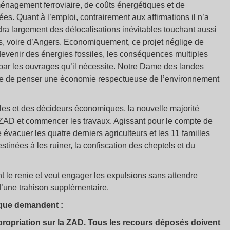
énagement ferroviaire, de coûts énergétiques et de
es. Quant à l’emploi, contrairement aux affirmations il n’a
dra largement des délocalisations inévitables touchant aussi
s, voire d’Angers. Economiquement, ce projet néglige de
devenir des énergies fossiles, les conséquences multiples
s par les ouvrages qu’il nécessite. Notre Dame des landes
re de penser une économie respectueuse de l’environnement
ales et des décideurs économiques, la nouvelle majorité
 ZAD et commencer les travaux. Agissant pour le compte de
e évacuer les quatre derniers agriculteurs et les 11 familles
estinées à les ruiner, la confiscation des cheptels et du
le renie et veut engager les expulsions sans attendre
 d’une trahison supplémentaire.
ique demandent :
propriation sur la ZAD. Tous les recours déposés doivent