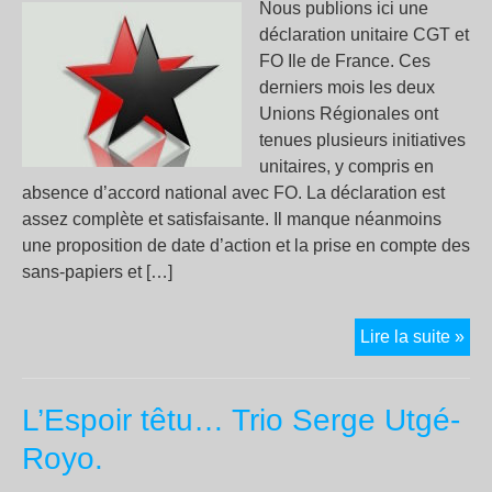
Nous publions ici une
déclaration unitaire CGT et
FO Ile de France. Ces
derniers mois les deux
Unions Régionales ont
tenues plusieurs initiatives
unitaires, y compris en
absence d’accord national avec FO. La déclaration est
assez complète et satisfaisante. Il manque néanmoins
une proposition de date d’action et la prise en compte des
sans-papiers et […]
Uni
Lire la suite »
CG
–
L’Espoir têtu… Trio Serge Utgé-
FO
en
Royo.
Ile