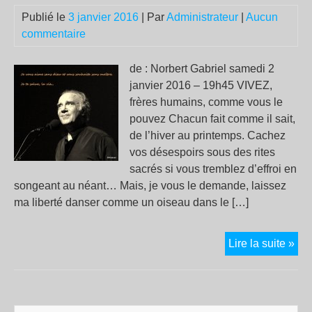
de
Publié le
3 janvier 2016
| Par
Administrateur
|
Aucun
Fra
commentaire
:
Un
déc
de : Norbert Gabriel samedi 2
janvier 2016 – 19h45 VIVEZ,
frères humains, comme vous le
pouvez Chacun fait comme il sait,
de l’hiver au printemps. Cachez
vos désespoirs sous des rites
sacrés si vous tremblez d’effroi en
songeant au néant… Mais, je vous le demande, laissez
ma liberté danser comme un oiseau dans le […]
L’E
Lire la suite »
têt
Tri
Ser
Utg