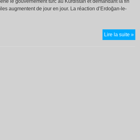
e mène le gouvernement turc au Kurdistan et demandant la fin
viles augmentent de jour en jour. La réaction d’Erdoğan-le-
“N
Lire la suite »
ne
se
pa
co
de
ce
cri
ap
de
uni
de
Tu