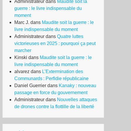
Administrateur
dans
Maudite soit la
guerre : le livre indispensable du
moment
Marc J.
dans
Maudite soit la guerre : le
livre indispensable du moment
ous
Administrateur
dans
Quatre luttes
victorieuses en 2025 : pourquoi ça peut
rons
marcher
s
Kinski
dans
Maudite soit la guerre : le
mplices
livre indispensable du moment
alvarez
dans
L’Extermination des
Communards : Perfidie républicaine
me”:
Daniel Guerrier
dans
Kanaky : nouveau
pel
passage en force du gouvernement
s
Administrateur
dans
Nouvelles attaques
versitaires
de drones contre la flottille de la liberté
rquie