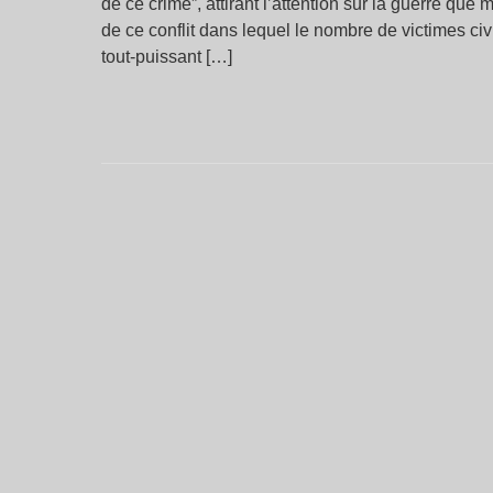
de ce crime”, attirant l’attention sur la guerre qu
de ce conflit dans lequel le nombre de victimes ci
tout-puissant […]