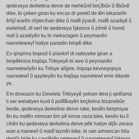
qedexeya derketina derve de mehkûmî birçîbûn û tîbûnê
dike, bi çeken giran ku encax di şerekî de tên bikaranîn
êrîşî warên nîştecihan dike û mafê jiyanê, mafê azadiyê û
ewlehiyê, di serî de qedexeya îşkence û zilmê û hemû
maf û azadiyên ku bi mekazagon û peymanên
navneteweyî hatiye parastin binpê dike.
Ev qirqirina biqesd û plankirî di radeyeke giran a
binpêkirina hiqûqa Tirkiyeyê bi xwe û peymanên
navnetewîyên ku Tirkiye alîgire, hiquqa kevneşopiya
navnetewî û qaydeyên ku hiqûqa navnetewî emir dikede
ye.
Em dixwazin ku Dewleta Tirkiyeyê yekser dest ji qetlîama
li ser welatiyen kurd û polîtîkayên koçkirina bizanebûn
berde, qedexeya derketine derve rake, kesên berpirsyar
ên ku mafên mirovan bin pê kirine ceza bike, kesên ku li
cihên ku qedexeya derketina derve pêk hatiye dijîn zerara
wan a manewî û madî tazmîn bike, bi van armancan bila
destûr bide ku çavdêrên neteweyî û navneteweyî bikevin