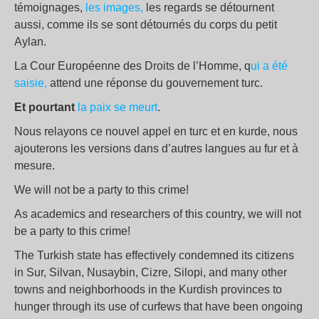
témoignages,
les images,
les regards se détournent
aussi, comme ils se sont détournés du corps du petit
Aylan.
La Cour Européenne des Droits de l’Homme, q
ui a été
saisie,
attend une réponse du gouvernement turc.
Et pourtant
la paix se meurt
.
Nous relayons ce nouvel appel en turc et en kurde, nous
ajouterons les versions dans d’autres langues au fur et à
mesure.
We will not be a party to this crime!
As academics and researchers of this country, we will not
be a party to this crime!
The Turkish state has effectively condemned its citizens
in Sur, Silvan, Nusaybin, Cizre, Silopi, and many other
towns and neighborhoods in the Kurdish provinces to
hunger through its use of curfews that have been ongoing