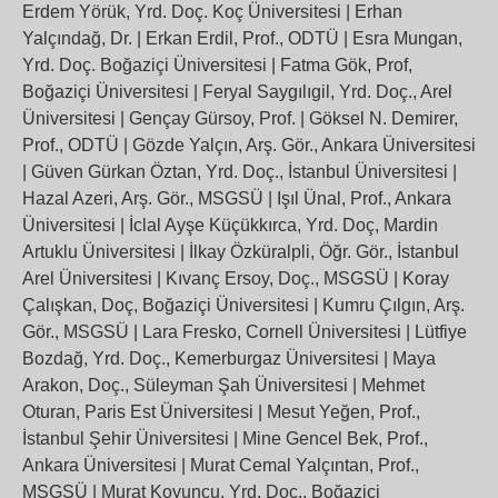
Erdem Yörük, Yrd. Doç. Koç Üniversitesi | Erhan
Yalçındağ, Dr. | Erkan Erdil, Prof., ODTÜ | Esra Mungan,
Yrd. Doç. Boğaziçi Üniversitesi | Fatma Gök, Prof,
Boğaziçi Üniversitesi | Feryal Saygılıgil, Yrd. Doç., Arel
Üniversitesi | Gençay Gürsoy, Prof. | Göksel N. Demirer,
Prof., ODTÜ | Gözde Yalçın, Arş. Gör., Ankara Üniversitesi
| Güven Gürkan Öztan, Yrd. Doç., İstanbul Üniversitesi |
Hazal Azeri, Arş. Gör., MSGSÜ | Işıl Ünal, Prof., Ankara
Üniversitesi | İclal Ayşe Küçükkırca, Yrd. Doç, Mardin
Artuklu Üniversitesi | İlkay Özküralpli, Öğr. Gör., İstanbul
Arel Üniversitesi | Kıvanç Ersoy, Doç., MSGSÜ | Koray
Çalışkan, Doç, Boğaziçi Üniversitesi | Kumru Çılgın, Arş.
Gör., MSGSÜ | Lara Fresko, Cornell Üniversitesi | Lütfiye
Bozdağ, Yrd. Doç., Kemerburgaz Üniversitesi | Maya
Arakon, Doç., Süleyman Şah Üniversitesi | Mehmet
Oturan, Paris Est Üniversitesi | Mesut Yeğen, Prof.,
İstanbul Şehir Üniversitesi | Mine Gencel Bek, Prof.,
Ankara Üniversitesi | Murat Cemal Yalçıntan, Prof.,
MSGSÜ | Murat Koyuncu, Yrd. Doç., Boğaziçi