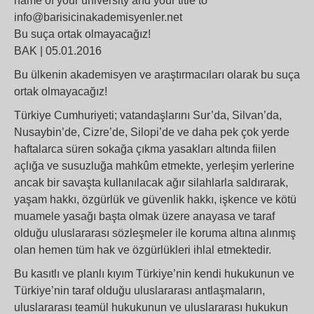
name of your university and your title to
info@barisicinakademisyenler.net
Bu suça ortak olmayacağız!
BAK | 05.01.2016
Bu ülkenin akademisyen ve araştırmacıları olarak bu suça
ortak olmayacağız!
Türkiye Cumhuriyeti; vatandaşlarını Sur’da, Silvan’da,
Nusaybin’de, Cizre’de, Silopi’de ve daha pek çok yerde
haftalarca süren sokağa çıkma yasakları altında fiilen
açlığa ve susuzluğa mahkûm etmekte, yerleşim yerlerine
ancak bir savaşta kullanılacak ağır silahlarla saldırarak,
yaşam hakkı, özgürlük ve güvenlik hakkı, işkence ve kötü
muamele yasağı başta olmak üzere anayasa ve taraf
olduğu uluslararası sözleşmeler ile koruma altına alınmış
olan hemen tüm hak ve özgürlükleri ihlal etmektedir.
Bu kasıtlı ve planlı kıyım Türkiye’nin kendi hukukunun ve
Türkiye’nin taraf olduğu uluslararası antlaşmaların,
uluslararası teamül hukukunun ve uluslararası hukukun