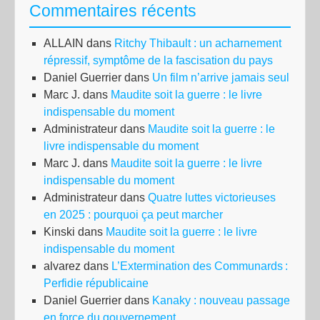
Commentaires récents
ALLAIN
dans
Ritchy Thibault : un acharnement
répressif, symptôme de la fascisation du pays
Daniel Guerrier
dans
Un film n’arrive jamais seul
Marc J.
dans
Maudite soit la guerre : le livre
indispensable du moment
Administrateur
dans
Maudite soit la guerre : le
livre indispensable du moment
Marc J.
dans
Maudite soit la guerre : le livre
indispensable du moment
Administrateur
dans
Quatre luttes victorieuses
en 2025 : pourquoi ça peut marcher
Kinski
dans
Maudite soit la guerre : le livre
indispensable du moment
alvarez
dans
L’Extermination des Communards :
Perfidie républicaine
Daniel Guerrier
dans
Kanaky : nouveau passage
en force du gouvernement