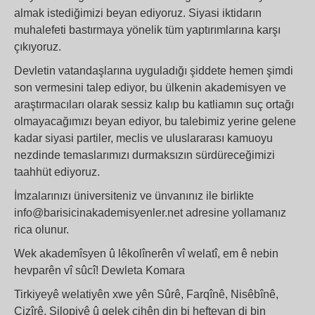
almak istediğimizi beyan ediyoruz. Siyasi iktidarın
muhalefeti bastırmaya yönelik tüm yaptırımlarına karşı
çıkıyoruz.
Devletin vatandaşlarına uyguladığı şiddete hemen şimdi
son vermesini talep ediyor, bu ülkenin akademisyen ve
araştırmacıları olarak sessiz kalıp bu katliamın suç ortağı
olmayacağımızı beyan ediyor, bu talebimiz yerine gelene
kadar siyasi partiler, meclis ve uluslararası kamuoyu
nezdinde temaslarımızı durmaksızın sürdüreceğimizi
taahhüt ediyoruz.
İmzalarınızı üniversiteniz ve ünvanınız ile birlikte
info@barisicinakademisyenler.net adresine yollamanız
rica olunur.
Wek akademîsyen û lêkolînerên vî welatî, em ê nebin
hevparên vî sûcî! Dewleta Komara
Tirkiyeyê welatiyên xwe yên Sûrê, Farqînê, Nisêbînê,
Cizîrê, Silopiyê û gelek cihên din bi hefteyan di bin