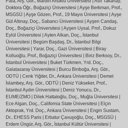
Pala, Arş. Gör., Mardin Artuklu Üniversitesi | Aslı Takanay,
Doktora Öğr., Boğaziçi Üniversitesi | Ayşe Berkman, Prof.,
MSGSÜ | Ayşe Gözen, Prof., 19 Mayıs Üniversitesi | Ayşe
Gül Altınay, Doç., Sabancı Üniversitesi | Ayşen Candaş,
Doç., Boğaziçi Üniversitesi | Ayşen Uysal, Prof., Dokuz
Eylül Üniversitesi | Ayten Alkan, Doç., İstanbul
Üniversitesi | Begüm Başdaş, Dr., İstanbul Bilgi
Üniversitesi | Yarar, Doç., Gazi Üniversitesi | Biray
Kolluoğlu, Prof., Boğaziçi Üniversitesi | Biriz Berksoy, Dr.,
İstanbul Üniversitesi | Buket Türkmen, Yrd. Doç.,
Galatasaray Üniversitesi | Burcu Binboğa, Arş. Gör.,
ODTÜ | Cenk Yiğiter, Dr., Ankara Üniversitesi | Demet
İslambey, Arş. Gör., ODTÜ | Deniz Yükseker, Prof.,
İstanbul Aydın Üniversitesi | Deniz Yonucu, Dr.,
EUME/ZMO | Dilek Hattatoğlu, Doç., Muğla Üniversitesi |
Ece Algan, Doç., California State Üniversitesi | Elçin
Aktoprak, Yrd. Doç., Ankara Üniversitesi | Engin Sustam,
Dr., EHESS Paris | Erbatur Çavuşoğlu, Doç., MSGSÜ |
Erdem Üngür, Arş. Gör., İstanbul Kültür Üniversitesi |