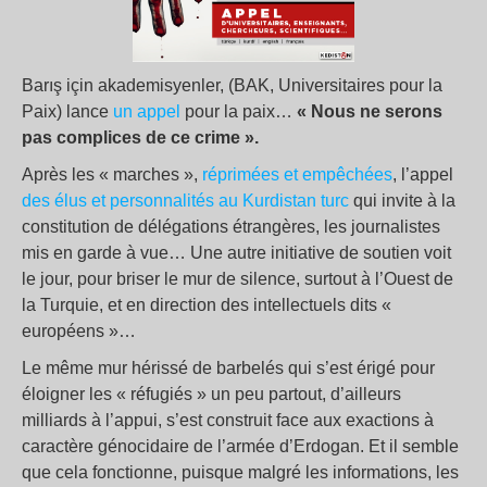
Barış için akademisyenler, (BAK, Universitaires pour la
Paix) lance
un appel
pour la paix…
« Nous ne serons
pas complices de ce crime ».
Après les « marches »,
réprimées et empêchées
, l’appel
des élus et personnalités au Kurdistan turc
qui invite à la
constitution de délégations étrangères, les journalistes
mis en garde à vue… Une autre initiative de soutien voit
le jour, pour briser le mur de silence, surtout à l’Ouest de
la Turquie, et en direction des intellectuels dits «
européens »…
Le même mur hérissé de barbelés qui s’est érigé pour
éloigner les « réfugiés » un peu partout, d’ailleurs
milliards à l’appui, s’est construit face aux exactions à
caractère génocidaire de l’armée d’Erdogan. Et il semble
que cela fonctionne, puisque malgré les informations, les