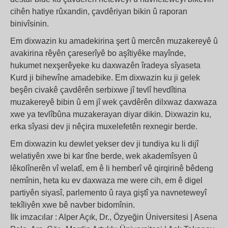
cihên hatiye rûxandin, çavdêriyan bikin û raporan
binivîsinin.
Em dixwazin ku amadekirina şert û mercên muzakereyê û
avakirina rêyên çareserîyê bo aşîtiyêke mayînde,
hukumet nexşerêyeke ku daxwazên îradeya sîyaseta
Kurd ji bihewîne amadebike. Em dixwazin ku ji gelek
beşên civakê çavdêrên serbixwe jî tevlî hevdîtina
muzakereyê bibin û em jî wek çavdêrên dilxwaz daxwaza
xwe ya tevlîbûna muzakerayan diyar dikin. Dixwazin ku,
erka sîyasi dev ji nêçira muxelefetên rexnegir berde.
Em dixwazin ku dewlet yekser dev ji tundiya ku li dijî
welatiyên xwe bi kar tîne berde, wek akademîsyen û
lêkolînerên vî welatî, em ê li hemberî vê qirqirinê bêdeng
nemînin, heta ku ev daxwaza me were cih, em ê digel
partiyên siyasî, parlemento û raya giştî ya navneteweyî
tekîliyên xwe bê navber bidomînin.
İlk imzacılar : Alper Açık, Dr., Özyeğin Üniversitesi | Asena