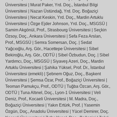
Üniversitesi | Murat Paker, Yrd. Doç., İstanbul Bilgi
Üniversitesi | Nazan Üstündağ, Yrd. Doç. Boğaziçi
Üniversitesi | Necat Keskin, Yrd. Doç., Mardin Artuklu
Üniversitesi | Özge Ejder Johnson, Yrd. Doç., MSGSÜ |
Samim Akgönül, Prof., Strasbourg Üniversitesi | Seçkin
Özsoy, Doç., Ankara Üniversitesi | Sefa Feza Arslan,
Prof., MSGSÜ | Semra Somersan, Doç. | Sedat
Yağcıoğlu, Arş. Gör., Hacettepe Üniversitesi | Sibel
Bekiroğlu, Arş. Gör., ODTÜ | Sibel Özbudun, Doç. | Sibel
Yardımcı, Doç., MSGSÜ | Siyaveş Azeri, Doç., Mardin
Artuklu Üniversitesi | Şahika Yüksel, Prof. Dr., İstanbul
Üniversitesi (emekli) | Şebnem Oğuz, Doç., Başkent
Üniversitesi | Şemsa Özar, Prof., Boğaziçi Üniversitesi |
Teoman Pamukçu, Prof., ODTÜ | Tuğba Özcan, Arş. Gör.,
ODTÜ | Tuna Altınel, Doç., Lyon-1 Üniversitesi | Veli
Deniz, Prof., Kocaeli Üniversitesi | M. Madra, Doç.,
Boğaziçi Üniversitesi | Yakın Ertürk, Prof. | Yasemin
Özgün, Doç., Anadolu Üniversitesi | Yücel Demirer, Doç.