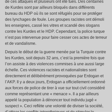
de ces attaques et plusieurs ont été tués. Des centaines
de Kurdes sont par ailleurs bloqués dans différents
bureau du HDP où ils se sont réfugiés pour se protéger
des lynchages de foule. Les groupes racistes ont démoli
les enseignes, cassé les vitres et scandé des slogans
contre les Kurdes et le HDP. Cependant, la police turque
n’est pas intervenue pour faire cesser ces actes de terreur
et de vandalisme.
Depuis le début de la guerre menée par la Turquie contre
les Kurdes, soit depuis 32 ans, c’est la première fois que
l’on assiste à des violences commises à une aussi large
échelle. Ces violences racistes et nationalistes sont
directement et délibérément provoquées par Erdogan et
l’AKP. Il y a deux jours, Erdogan a officiellement ordonné
aux forces de police de tirer à vue sur tout civil considéré
comme représentant une « menace ». Il a par ailleurs
appelé la population à dénoncer tout individu jugé «
suspect ». Ceci reflète une volonté de diviser la société,
d’attiser les conflits interethniques et de stimuler le