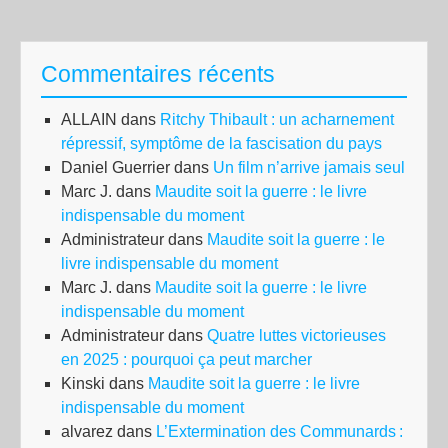
Lui
Lé
Commentaires récents
(Ap
Mut
ALLAIN
dans
Ritchy Thibault : un acharnement
:
répressif, symptôme de la fascisation du pays
«
Daniel Guerrier
dans
Un film n’arrive jamais seul
Con
Marc J.
dans
Maudite soit la guerre : le livre
un
indispensable du moment
opp
Administrateur
dans
Maudite soit la guerre : le
au
livre indispensable du moment
par
Marc J.
dans
Maudite soit la guerre : le livre
»
indispensable du moment
Administrateur
dans
Quatre luttes victorieuses
en 2025 : pourquoi ça peut marcher
Kinski
dans
Maudite soit la guerre : le livre
indispensable du moment
alvarez
dans
L’Extermination des Communards :