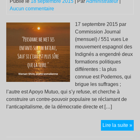
Publié le
18 septembre 2015
| Par
Administrateur
|
Aucun commentaire
17 septembre 2015 par
Commission Journal
(mensuel) / 551 vues Le
mouvement espagnol des
Indignés a engendré deux
formations politiques
différentes : la plus
connue est Podemos, qui
brigue les suffrages ;
l’autre est Apoyo Mutuo, qui s’y refuse, et cherche à
construire un contre-pouvoir populaire se réclamant de
l’anticapitalisme, de la démocratie directe et […]
Éta
Lire la suite »
esp
: