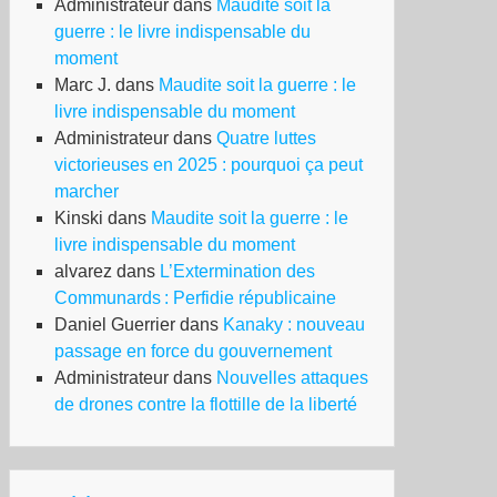
Administrateur
dans
Maudite soit la
guerre : le livre indispensable du
moment
Marc J.
dans
Maudite soit la guerre : le
livre indispensable du moment
Administrateur
dans
Quatre luttes
victorieuses en 2025 : pourquoi ça peut
marcher
èce
Kinski
dans
Maudite soit la guerre : le
livre indispensable du moment
adieu
alvarez
dans
L’Extermination des
x
Communards : Perfidie républicaine
usions
Daniel Guerrier
dans
Kanaky : nouveau
formistes
passage en force du gouvernement
Administrateur
dans
Nouvelles attaques
de drones contre la flottille de la liberté