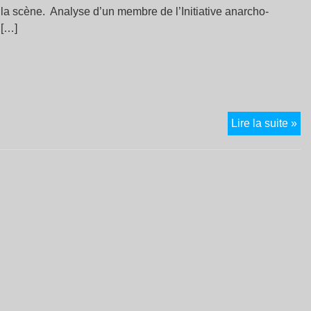
e la scène. Analyse d’un membre de l’Initiative anarcho-
 […]
Gr
Lire la suite »
:
L’
au
ill
ré