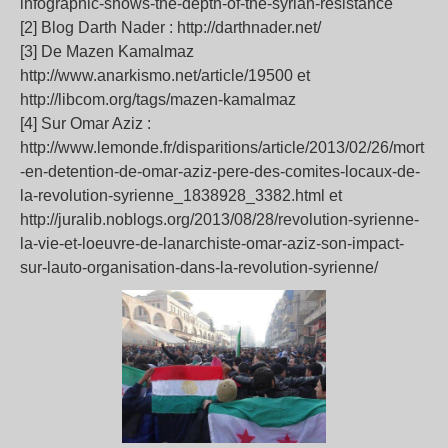
infographic-shows-the-depth-of-the-syrian-resistance
[2] Blog Darth Nader : http://darthnader.net/
[3] De Mazen Kamalmaz
http://www.anarkismo.net/article/19500 et
http://libcom.org/tags/mazen-kamalmaz
[4] Sur Omar Aziz :
http://www.lemonde.fr/disparitions/article/2013/02/26/mort
-en-detention-de-omar-aziz-pere-des-comites-locaux-de-
la-revolution-syrienne_1838928_3382.html et
http://juralib.noblogs.org/2013/08/28/revolution-syrienne-
la-vie-et-loeuvre-de-lanarchiste-omar-aziz-son-impact-
sur-lauto-organisation-dans-la-revolution-syrienne/