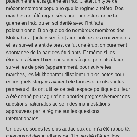
palestinienne et la guerre en Irak. C’était un type de
mécontentement populaire que le régime a toléré. Des
marches ont été organisées pour protester contre la
guerre en Irak, ou en solidarité avec l’Intifada
palestinienne. Bien que de de nombreux membres des
Mukhabarat [police secrète] aient infiltré ces mouvements
et les surveillaient de près, ce fut une éruption purement
spontanée de la part des étudiants. Et même si les
étudiants étaient bien conscients à quel point ils étaient
surveillés de près (apparemment, pour suivre les
marches, les Mukhabarat utilisaient un bloc-notes pour
écrire quels slogans avaient été lancés et écrits sur les
panneaux), ils ont utilisé ce petit espace politique qui leur
a été donné pour agir afin d’aborder progressivement des
questions nationales au sein des manifestations
approuvées par le régime sur les questions
internationales.
Un des épisodes les plus audacieux qui m’a été rapporté,
c’est quand des étudiants de l’Université d’Alep, lors