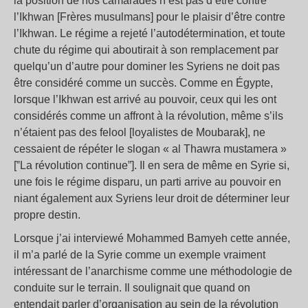
la position de nos camarades n’est pas d’être contre
l’Ikhwan [Frères musulmans] pour le plaisir d’être contre
l’Ikhwan. Le régime a rejeté l’autodétermination, et toute
chute du régime qui aboutirait à son remplacement par
quelqu’un d’autre pour dominer les Syriens ne doit pas
être considéré comme un succès. Comme en Égypte,
lorsque l’Ikhwan est arrivé au pouvoir, ceux qui les ont
considérés comme un affront à la révolution, même s’ils
n’étaient pas des felool [loyalistes de Moubarak], ne
cessaient de répéter le slogan « al Thawra mustamera »
[‟La révolution continue”]. Il en sera de même en Syrie si,
une fois le régime disparu, un parti arrive au pouvoir en
niant également aux Syriens leur droit de déterminer leur
propre destin.
Lorsque j’ai interviewé Mohammed Bamyeh cette année,
il m’a parlé de la Syrie comme un exemple vraiment
intéressant de l’anarchisme comme une méthodologie de
conduite sur le terrain. Il soulignait que quand on
entendait parler d’organisation au sein de la révolution