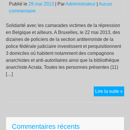
Publié le
29 mai 2013
| Par
Administrateur
|
Aucun
commentaire
Solidarité avec les camarades victimes de la répression
en Belgique et ailleurs. A Bruxelles, le 22 mai 2013, des
dizaines de policiers de la section antiterroriste de la
police fédérale judiciaire investissent et perquisitionnent
3 domiciles où habitent notamment des compagnons
anarchistes et anti-autoritaires ainsi que la bibliothèque
anarchiste Acrata. Toutes les personnes présentes (11)
[…]
Bel
Lire la suite »
:
l’a
cib
les
Commentaires récents
libe