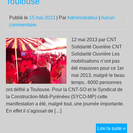
Toulouse
xén
de
l’U
Publié le
15 mai 2013
| Par
Administrateur
|
Aucun
commentaire
12 mai 2013 par CNT
Solidarité Ouvrière CNT
Solidarité Ouvrière Les
mobilisations n’ont pas
été massives pour ce 1er
mai 2013, malgré le beau
temps.. 6000 personnes
ont défilé a Toulouse. Pour la CNT-SO et le Syndicat de
la Construction-Midi-Pyrénées (SYCO-MP) cette
manifestation a été, malgré tout, une journée importante.
En effet il s’agissait de […]
La
Lire la suite »