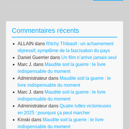
CN
Sol
Ouv
à
Commentaires récents
la
Foi
ALLAIN
dans
Ritchy Thibault : un acharnement
à
répressif, symptôme de la fascisation du pays
L’a
Daniel Guerrier
dans
Un film n’arrive jamais seul
de
Marc J.
dans
Maudite soit la guerre : le livre
Tou
indispensable du moment
Administrateur
dans
Maudite soit la guerre : le
livre indispensable du moment
Marc J.
dans
Maudite soit la guerre : le livre
indispensable du moment
Administrateur
dans
Quatre luttes victorieuses
en 2025 : pourquoi ça peut marcher
Kinski
dans
Maudite soit la guerre : le livre
indispensable du moment