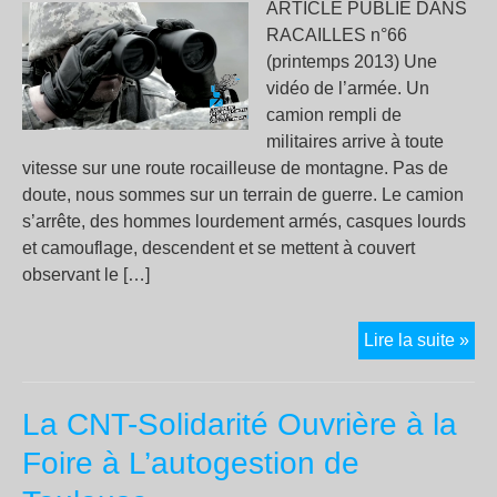
ARTICLE PUBLIÉ DANS
RACAILLES n°66
(printemps 2013) Une
vidéo de l’armée. Un
camion rempli de
militaires arrive à toute
vitesse sur une route rocailleuse de montagne. Pas de
doute, nous sommes sur un terrain de guerre. Le camion
s’arrête, des hommes lourdement armés, casques lourds
et camouflage, descendent et se mettent à couvert
observant le […]
Fro
Lire la suite »
:
bra
La CNT-Solidarité Ouvrière à la
ar
de
Foire à L’autogestion de
la