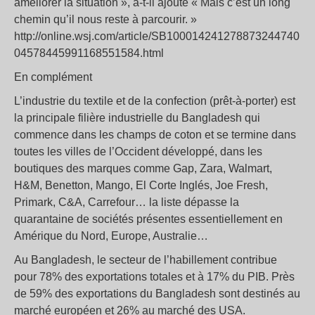
améliorer la situation », a-t-il ajouté « Mais c’est un long
chemin qu’il nous reste à parcourir. »
http://online.wsj.com/article/SB100014241278873244740
04578445991168551584.html
En complément
L’industrie du textile et de la confection (prêt-à-porter) est
la principale filière industrielle du Bangladesh qui
commence dans les champs de coton et se termine dans
toutes les villes de l’Occident développé, dans les
boutiques des marques comme Gap, Zara, Walmart,
H&M, Benetton, Mango, El Corte Inglés, Joe Fresh,
Primark, C&A, Carrefour… la liste dépasse la
quarantaine de sociétés présentes essentiellement en
Amérique du Nord, Europe, Australie…
Au Bangladesh, le secteur de l’habillement contribue
pour 78% des exportations totales et à 17% du PIB. Près
de 59% des exportations du Bangladesh sont destinés au
marché européen et 26% au marché des USA.