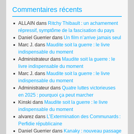
imp
Commentaires récents
:
l’e
ALLAIN
dans
Ritchy Thibault : un acharnement
por
répressif, symptôme de la fascisation du pays
de
Daniel Guerrier
dans
Un film n’arrive jamais seul
Por
Marc J.
dans
Maudite soit la guerre : le livre
La
indispensable du moment
Nou
Administrateur
dans
Maudite soit la guerre : le
(Au
livre indispensable du moment
Marc J.
dans
Maudite soit la guerre : le livre
indispensable du moment
Administrateur
dans
Quatre luttes victorieuses
en 2025 : pourquoi ça peut marcher
Kinski
dans
Maudite soit la guerre : le livre
indispensable du moment
alvarez
dans
L’Extermination des Communards :
Perfidie républicaine
Daniel Guerrier
dans
Kanaky : nouveau passage