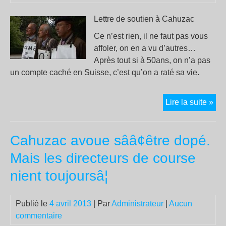
l’ar
Lettre de soutien à Cahuzac
du
Ce n’est rien, il ne faut pas vous
nuc
affoler, on en a vu d’autres…
plu
Après tout si à 50ans, on n’a pas
tar
un compte caché en Suisse, c’est qu’on a raté sa vie.
!
Let
Lire la suite »
de
sou
Cahuzac avoue sââ¢être dopé.
à
Ca
Mais les directeurs de course
nient toujoursâ¦
Publié le
4 avril 2013
| Par
Administrateur
|
Aucun
commentaire