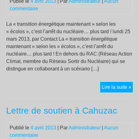
Publié le
4 avril 2013
| Par
Administrateur
|
Aucun
commentaire
La « transition énergétique maintenant » selon les
« écolos », c’est l’arrêt du nucléaire… plus tard ! lundi 25
mars 2013, par Contact La « transition énergétique
maintenant » selon les « écolos », c’est l’arrêt du
nucléaire… plus tard ! En dehors du RAC (Réseau Action
Climat, membre du Réseau Sortir du Nucléaire) qui se
distingue en collaborant à un scénario […]
La
Lire la suite »
« tr
éne
Lettre de soutien à Cahuzac
mai
sel
les
Publié le
4 avril 2013
| Par
Administrateur
|
Aucun
« é
commentaire
c’e