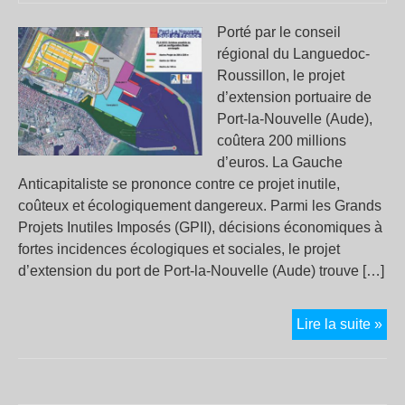
Porté par le conseil
régional du Languedoc-
Roussillon, le projet
d’extension portuaire de
Port-la-Nouvelle (Aude),
coûtera 200 millions
d’euros. La Gauche
Anticapitaliste se prononce contre ce projet inutile,
coûteux et écologiquement dangereux. Parmi les Grands
Projets Inutiles Imposés (GPII), décisions économiques à
fortes incidences écologiques et sociales, le projet
d’extension du port de Port-la-Nouvelle (Aude) trouve […]
Un
Lire la suite »
gra
pro
inut