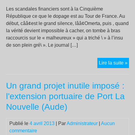
Les scandales financiers sont à la Cinquième
République ce que le dopage est au Tour de France. Au
début, cââ¢est le grand silence, lââ¢Omerta, puis , quand
la vérité devient impossible à cacher, on tombe à bras
raccourcis sur le « malheureux » qui a triché \ » à l’insu
de son plein gré\ ». Le journal […]
Ca
Lire la suite »
av
sââ
Un grand projet inutile imposé :
dop
Mai
l’extension portuaire de Port La
les
Nouvelle (Aude)
dir
de
cou
Publié le
4 avril 2013
| Par
Administrateur
|
Aucun
nie
commentaire
touj