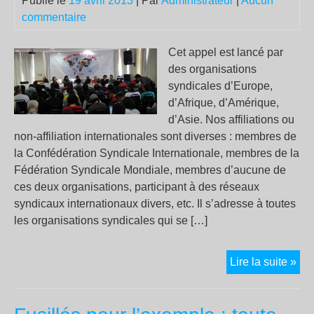
Publié le
19 avril 2013
| Par
Administrateur
|
Aucun
commentaire
Cet appel est lancé par
des organisations
syndicales d’Europe,
d’Afrique, d’Amérique,
d’Asie. Nos affiliations ou
non-affiliation internationales sont diverses : membres de
la Confédération Syndicale Internationale, membres de la
Fédération Syndicale Mondiale, membres d’aucune de
ces deux organisations, participant à des réseaux
syndicaux internationaux divers, etc. Il s’adresse à toutes
les organisations syndicales qui se […]
Ré
Lire la suite »
syn
int
de