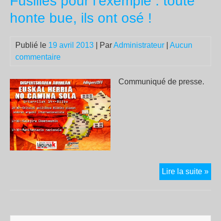
Fusillés pour l’exemple : toute
soli
honte bue, ils ont osé !
et
de
Publié le
19 avril 2013
| Par
Administrateur
|
Aucun
lutt
commentaire
Communiqué de presse.
Fus
Lire la suite »
pou
l’e
:
tou