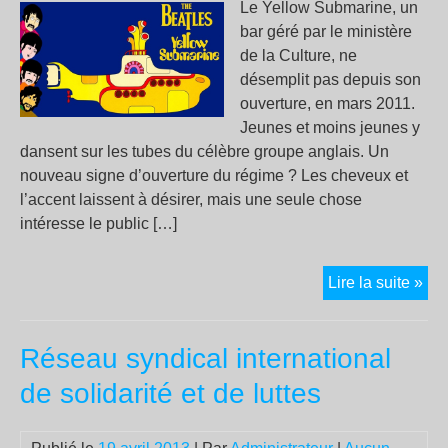
Le Yellow Submarine, un
bar géré par le ministère
de la Culture, ne
désemplit pas depuis son
ouverture, en mars 2011.
Jeunes et moins jeunes y
dansent sur les tubes du célèbre groupe anglais. Un
nouveau signe d’ouverture du régime ? Les cheveux et
l’accent laissent à désirer, mais une seule chose
intéresse le public […]
LE
Lire la suite »
BE
DÉ
Réseau syndical international
EN
À
de solidarité et de luttes
LA
HA