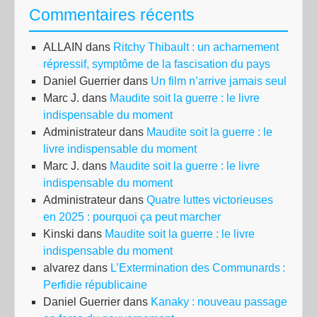
Commentaires récents
hon
bue
ALLAIN
dans
Ritchy Thibault : un acharnement
ils
répressif, symptôme de la fascisation du pays
ont
Daniel Guerrier
dans
Un film n’arrive jamais seul
osé
Marc J.
dans
Maudite soit la guerre : le livre
!
indispensable du moment
Administrateur
dans
Maudite soit la guerre : le
livre indispensable du moment
Marc J.
dans
Maudite soit la guerre : le livre
indispensable du moment
Administrateur
dans
Quatre luttes victorieuses
en 2025 : pourquoi ça peut marcher
Kinski
dans
Maudite soit la guerre : le livre
indispensable du moment
alvarez
dans
L’Extermination des Communards :
Perfidie républicaine
Daniel Guerrier
dans
Kanaky : nouveau passage