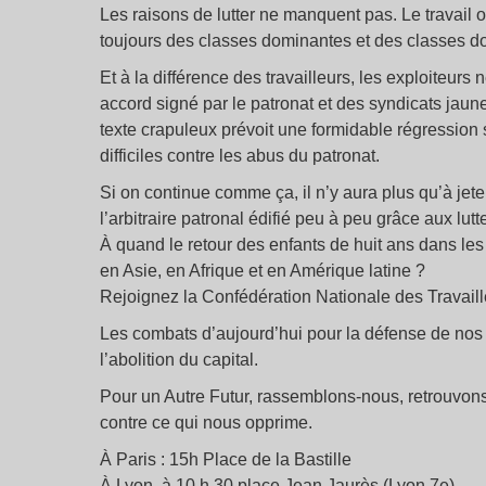
Les raisons de lutter ne manquent pas. Le travail 
toujours des classes dominantes et des classes do
Et à la différence des travailleurs, les exploiteurs
accord signé par le patronat et des syndicats jaun
texte crapuleux prévoit une formidable régression s
difficiles contre les abus du patronat.
Si on continue comme ça, il n’y aura plus qu’à jete
l’arbitraire patronal édifié peu à peu grâce aux lu
À quand le retour des enfants de huit ans dans le
en Asie, en Afrique et en Amérique latine ?
Rejoignez la Confédération Nationale des Travaille
Les combats d’aujourd’hui pour la défense de nos dr
l’abolition du capital.
Pour un Autre Futur, rassemblons-nous, retrouvons 
contre ce qui nous opprime.
À Paris : 15h Place de la Bastille
À Lyon, à 10 h 30 place Jean Jaurès (Lyon 7e)