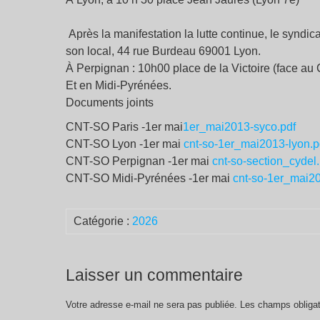
Après la manifestation la lutte continue, le syndic
son local, 44 rue Burdeau 69001 Lyon.
À Perpignan : 10h00 place de la Victoire (face au C
Et en Midi-Pyrénées.
Documents joints
CNT-SO Paris -1er mai
1er_mai2013-syco.pdf
CNT-SO Lyon -1er mai
cnt-so-1er_mai2013-lyon.p
CNT-SO Perpignan -1er mai
cnt-so-section_cydel.
CNT-SO Midi-Pyrénées -1er mai
cnt-so-1er_mai20
Catégorie :
2026
Laisser un commentaire
Votre adresse e-mail ne sera pas publiée.
Les champs obligat