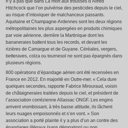
n’y a pas que dans La mort aux trousses d’Alfred
Hitchcock que l’on pulvérise des pesticides depuis le ciel,
au risque d’intoxiquer de malchanceux passants.
Aquitaine et Champagne-Ardennes sont les deux régions
métropolitaines les plus aspergées en produits chimiques
par voie aérienne, derrière la Martinique dont les
bananeraies battent tous les records, et devant les
rizières de Camargue et de Guyane. Céréales, vergers,
betteraves, colza ou tournesol ne sont pas épargnés dans
plusieurs régions.
800 opérations d’épandage aérien ont été recensées en
France en 2012. En majorité en Outre-mer. « Cela dure
quelques secondes, rapporte Fabrice Mirouraud, voisin
de châtaigneraies traitées depuis le ciel, et président de
l’association corrézienne Allassac ONGF. Les engins
arrivent vrombissant, à très basse altitude, ils lâchent
leurs nuages empoisonnés et s’en vont. » Son
association a porté plainte il y a plus d’un an contre des
épandages illégaux (sans dérogation) ou non