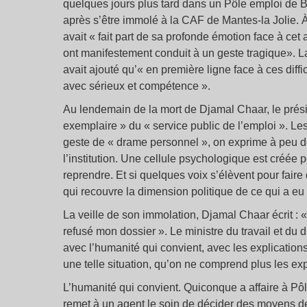
quelques jours plus tard dans un Pôle emploi de 
après s’être immolé à la CAF de Mantes-la Jolie. À 
avait « fait part de sa profonde émotion face à cet
ont manifestement conduit à un geste tragique». La
avait ajouté qu’« en première ligne face à ces diff
avec sérieux et compétence ».
Au lendemain de la mort de Djamal Chaar, le prési
exemplaire » du « service public de l’emploi ». Le
geste de « drame personnel », on exprime à peu de
l’institution. Une cellule psychologique est créée p
reprendre. Et si quelques voix s’élèvent pour fair
qui recouvre la dimension politique de ce qui a eu 
La veille de son immolation, Djamal Chaar écrit : « 
refusé mon dossier ». Le ministre du travail et du 
avec l’humanité qui convient, avec les explication
une telle situation, qu’on ne comprend plus les exp
L’humanité qui convient. Quiconque a affaire à Pôle 
remet à un agent le soin de décider des moyens d