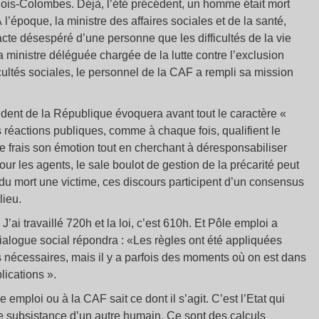
Bois-Colombes. Déjà, l’été précédent, un homme était mort
l’époque, la ministre des affaires sociales et de la santé,
 acte désespéré d’une personne que les difficultés de la vie
 ministre déléguée chargée de la lutte contre l’exclusion
icultés sociales, le personnel de la CAF a rempli sa mission
dent de la République évoquera avant tout le caractère «
s réactions publiques, comme à chaque fois, qualifient le
 frais son émotion tout en cherchant à déresponsabiliser
our les agents, le sale boulot de gestion de la précarité peut
e du mort une victime, ces discours participent d’un consensus
lieu.
J’ai travaillé 720h et la loi, c’est 610h. Et Pôle emploi a
dialogue social répondra : «Les règles ont été appliquées
s nécessaires, mais il y a parfois des moments où on est dans
lications ».
emploi ou à la CAF sait ce dont il s’agit. C’est l’Etat qui
e subsistance d’un autre humain. Ce sont des calculs