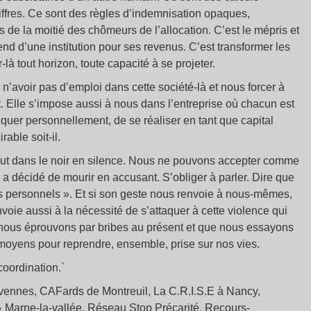
hiffres. Ce sont des règles d’indemnisation opaques,
us de la moitié des chômeurs de l’allocation. C’est le mépris et
d d’une institution pour ses revenus. C’est transformer les
-là tout horizon, toute capacité à se projeter.
 n’avoir pas d’emploi dans cette société-là et nous forcer à
ut. Elle s’impose aussi à nous dans l’entreprise où chacun est
uer personnellement, de se réaliser en tant que capital
able soit-il.
aut dans le noir en silence. Nous ne pouvons accepter comme
a décidé de mourir en accusant. S’obliger à parler. Dire que
ames personnels ». Et si son geste nous renvoie à nous-mêmes,
voie aussi à la nécessité de s’attaquer à cette violence qui
que nous éprouvons par bribes au présent et que nous essayons
 moyens pour reprendre, ensemble, prise sur nos vies.
coordination.`
ennes, CAFards de Montreuil, La C.R.I.S.E à Nancy,
Marne-la-vallée, Réseau Stop Précarité, Recours-