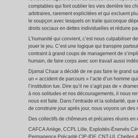
comptables qui font oublier les vies derrière les c
arbitraires, rarement explicitées et qui excluent pl
le soupçon avec lesquels on traite quiconque dépen
droits sociaux en dettes individuelles et réduire par
L’humanité qui convient, c’est nous culpabiliser de
jouer le jeu. C’est une logique qui transpire parto
contraint à grand coups de management de s’impliq
humain, de faire corps avec son travail aussi indésir
Djamal Chaar a décidé de ne pas faire le grand s
un « accident de parcours » l’acte d’un homme qui 
l’institution tue. Dire qu’il ne s’agit pas de « dr
à nos solitudes et nos découragements, il nous ren
nous est faite. Dans l’entraide et la solidarité, 
de construire jour après jour, nous voyons un des
Des collectifs de chômeurs et précaires réunis en 
CAFCA Ariège, CCPL Lille, Exploités-Énervés Cév
Permanence Précarité CIP-IDF, CNT-UL Chelles & 