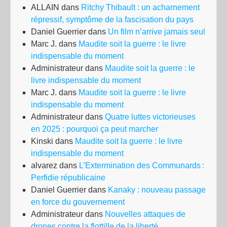
ALLAIN
dans
Ritchy Thibault : un acharnement
répressif, symptôme de la fascisation du pays
Daniel Guerrier
dans
Un film n’arrive jamais seul
Marc J.
dans
Maudite soit la guerre : le livre
indispensable du moment
Administrateur
dans
Maudite soit la guerre : le
livre indispensable du moment
Marc J.
dans
Maudite soit la guerre : le livre
indispensable du moment
Administrateur
dans
Quatre luttes victorieuses
en 2025 : pourquoi ça peut marcher
Kinski
dans
Maudite soit la guerre : le livre
indispensable du moment
alvarez
dans
L’Extermination des Communards :
Perfidie républicaine
Daniel Guerrier
dans
Kanaky : nouveau passage
en force du gouvernement
Administrateur
dans
Nouvelles attaques de
drones contre la flottille de la liberté