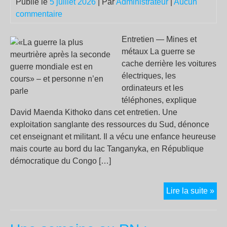
Publié le
5 juillet 2026
| Par
Administrateur
|
Aucun
commentaire
Entretien — Mines et
métaux La guerre se
cache derrière les voitures
électriques, les
ordinateurs et les
téléphones, explique
David Maenda Kithoko dans cet entretien. Une
exploitation sanglante des ressources du Sud, dénonce
cet enseignant et militant. Il a vécu une enfance heureuse
mais courte au bord du lac Tanganyka, en République
démocratique du Congo […]
«L
Lire la suite »
gue
la
plu