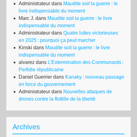
Administrateur
dans
Maudite soit la guerre : le
rév
livre indispensable du moment
sur
Marc J.
dans
Maudite soit la guerre : le livre
la
indispensable du moment
for
Administrateur
dans
Quatre luttes victorieuses
de
en 2025 : pourquoi ça peut marcher
Bar
Kinski
dans
Maudite soit la guerre : le livre
indispensable du moment
alvarez
dans
L’Extermination des Communards :
Perfidie républicaine
Daniel Guerrier
dans
Kanaky : nouveau passage
en force du gouvernement
Administrateur
dans
Nouvelles attaques de
drones contre la flottille de la liberté
Archives