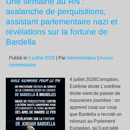
Une semaine au RN :
meu
avalanche de perquisitions,
apr
assistant parlementaire nazi et
la
se
révélations sur la fortune de
gue
Bardella
mon
est
en
Publié le
5 juillet 2026
| Par
Administrateur
|
Aucun
cou
commentaire
–
et
4 juillet 2026Corruption,
per
Extrême droite L’extrême
n’e
droite vient de passer de
par
mauvaises journées : on
apprend coup sur coup
que Bardella a recruté un
néonazi au Parlement
Européen, qu’il est pété