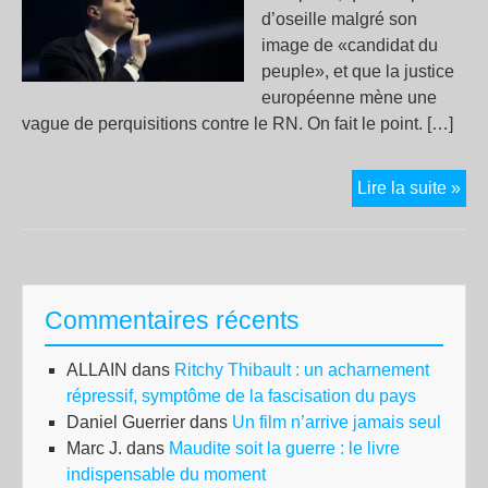
d’oseille malgré son
image de «candidat du
peuple», et que la justice
européenne mène une
vague de perquisitions contre le RN. On fait le point. […]
Un
Lire la suite »
se
au
RN
:
Commentaires récents
ava
de
ALLAIN
dans
Ritchy Thibault : un acharnement
per
répressif, symptôme de la fascisation du pays
ass
Daniel Guerrier
dans
Un film n’arrive jamais seul
par
Marc J.
dans
Maudite soit la guerre : le livre
naz
indispensable du moment
et