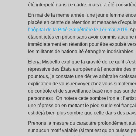
été interpelé dans ce cadre, mais il a été consid
En mai de la même année, une jeune femme enceint
placée en centre de rétention et menacée d’expulsi
l’hôpital de la Pitié-Salpêtrière le 1er mai 2019
. A
étaient jetés en prison sans avoir commis aucune inf
immédiatement en rétention pour être expulsé ver
les militants de nationalité étrangère indésirables.
Elena Mistrello explique la gravité de ce qu’il s’est
répressive des États européens à l’encontre des mi
pour tous, je constate une dérive arbitraire croiss
explication de vous renvoyer chez vous simplement
de contrôle et de surveillance basé non pas sur des
personnes». On notera cette sombre ironie : l’artiste
une répression en mettant le pied sur le sol françai
est déjà bien plus sombre que celle dans des pays
Prenons la mesure du caractère profondément autor
sur aucun motif valable (si tant est qu’on puisse p