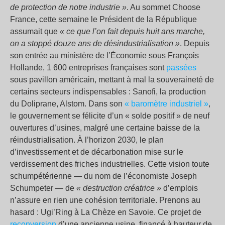
de protection de notre industrie »
. Au sommet Choose
France, cette semaine le Président de la République
assumait que
« ce que l’on fait depuis huit ans marche,
on a stoppé douze ans de désindustrialisation »
. Depuis
son entrée au ministère de l’Économie sous François
Hollande, 1 600 entreprises françaises sont
passées
sous pavillon américain, mettant à mal la souveraineté de
certains secteurs indispensables : Sanofi, la production
du Doliprane, Alstom. Dans son
« baromètre industriel »
,
le gouvernement se félicite d’un « solde positif » de neuf
ouvertures d’usines, malgré une certaine baisse de la
réindustrialisation. À l’horizon 2030, le plan
d’investissement et de décarbonation mise sur le
verdissement des friches industrielles. Cette vision toute
schumpétérienne — du nom de l’économiste Joseph
Schumpeter — de
« destruction créatrice »
d’emplois
n’assure en rien une cohésion territoriale. Prenons au
hasard : Ugi’Ring à La Chèze en Savoie. Ce projet de
reconversion
d’une ancienne usine, financé à hauteur de