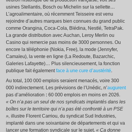
usines Stellantis, Bosch ou Michelin sur la sellette…
L’agroalimentaire, où récemment Teisseire est venu
rejoindre d’autres marques bien connues du grand public
comme Orangina, Coca-Cola, Blédina, Nestlé, TetraPak.
La grande distribution avec Auchan, Leroy Merlin ou
Casino qui remercie pas moins de 3000 personnes. Ou
encore la téléphonie (Nokia, Free), la mode (Jennyfer,
Camaïeu), la vente en ligne (La Redoute, Bazarchic,
Galeries Lafayette)… Plus silencieusement, la fonction
publique fait également
face à une cure d’austérité
.
Au total, 100 000 emplois seraient menacés, voire 300
000 indirectement. Les prévisions de l’Unédic, n’
augurent
pas d’amélioration
:
60 000 emplois en moins en 2026.
« On n’a pas un seul de nos syndicats implantés dans les
boîtes sur le territoire qui n’a pas été confronté à un PSE
»,
illustre Florent Carriou, du syndicat Sud Industries,
implanté dans une soixantaine de départements et qui va
lancer une formation syndicale sur le sujet.
« Ça donne