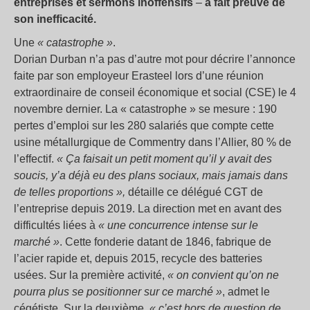
entreprises et sermons inoffensifs
–
a fait preuve de
son inefficacité.
Une
« catastrophe »
.
Dorian Durban n’a pas d’autre mot pour décrire l’annonce
faite par son employeur Erasteel lors d’une réunion
extraordinaire de conseil économique et social (CSE) le 4
novembre dernier. La « catastrophe » se mesure : 190
pertes d’emploi sur les 280 salariés que compte cette
usine métallurgique de Commentry dans l’Allier, 80 % de
l’effectif.
« Ça faisait un petit moment qu’il y avait des
soucis, y’a déjà eu des plans sociaux, mais jamais dans
de telles proportions »,
détaille ce délégué CGT de
l’entreprise depuis 2019. La direction met en avant des
difficultés liées à
« une concurrence intense sur le
marché »
. Cette fonderie datant de 1846, fabrique de
l’acier rapide et, depuis 2015, recycle des batteries
usées. Sur la première activité,
« on convient qu’on ne
pourra plus se positionner sur ce marché »
, admet le
cégétiste. Sur la deuxième,
« c’est hors de question de