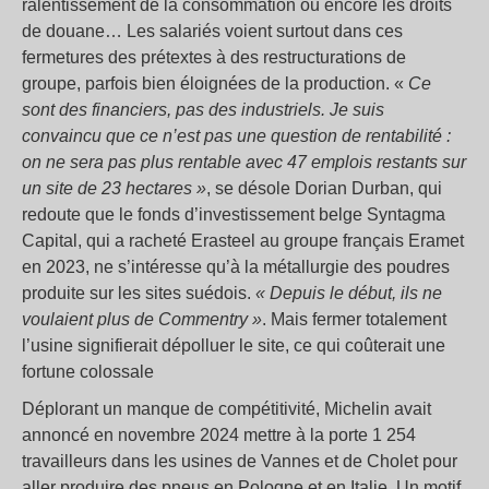
ralentissement de la consommation ou encore les droits
de douane… Les salariés voient surtout dans ces
fermetures des prétextes à des restructurations de
groupe, parfois bien éloignées de la production. «
Ce
sont des financiers, pas des industriels. Je suis
convaincu que ce n’est pas une question de rentabilité :
on ne sera pas plus rentable avec 47 emplois restants sur
un site de 23 hectares »
, se désole Dorian Durban, qui
redoute que le fonds d’investissement belge Syntagma
Capital, qui a racheté Erasteel au groupe français Eramet
en 2023, ne s’intéresse qu’à la métallurgie des poudres
produite sur les sites suédois.
« Depuis le début, ils ne
voulaient plus de Commentry »
. Mais fermer totalement
l’usine signifierait dépolluer le site, ce qui coûterait une
fortune colossale
Déplorant un manque de compétitivité, Michelin avait
annoncé en novembre 2024 mettre à la porte 1 254
travailleurs dans les usines de Vannes et de Cholet pour
aller produire des pneus en Pologne et en Italie. Un motif