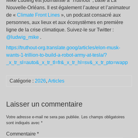
Mike Ludwig est journaliste à
Truthout
, basé à La
Nouvelle-Orléans. Il est également l’auteur et l’animateur
de «
Climate Front Lines
», un podcast consacré aux
personnes, aux lieux et aux écosystèmes en première
ligne de la crise climatique. Suivez-le sur Twitter :
@ludwig_mike
.
https://truthout-org.translate.goog/articles/elon-musk-
wants-1-trillion-to-build-a-robot-army-at-tesla/?
_x_tr_sl=auto&_x_tr_tl=fr&_x_tr_hl=sv&_x_tr_pto=wapp
Catégorie :
2026
,
Articles
Laisser un commentaire
Votre adresse e-mail ne sera pas publiée.
Les champs obligatoires
sont indiqués avec
*
Commentaire
*