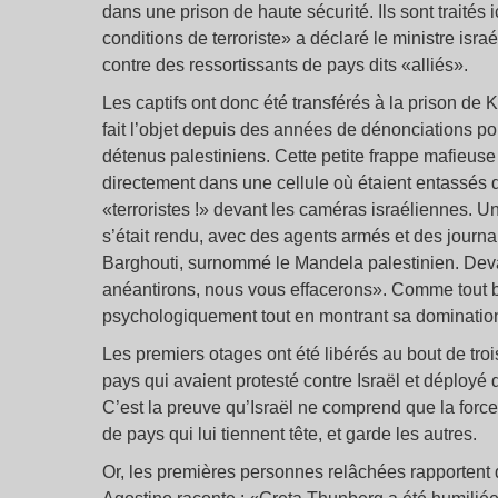
dans une prison de haute sécurité. Ils sont traités 
conditions de terroriste» a déclaré le ministre isr
contre des ressortissants de pays dits «alliés».
Les captifs ont donc été transférés à la prison de K
fait l’objet depuis des années de dénonciations pou
détenus palestiniens. Cette petite frappe mafieus
directement dans une cellule où étaient entassés de
«terroristes !» devant les caméras israéliennes. 
s’était rendu, avec des agents armés et des journa
Barghouti, surnommé le Mandela palestinien. Deva
anéantirons, nous vous effacerons». Comme tout bo
psychologiquement tout en montrant sa dominatio
Les premiers otages ont été libérés au bout de trois 
pays qui avaient protesté contre Israël et déployé de
C’est la preuve qu’Israël ne comprend que la force,
de pays qui lui tiennent tête, et garde les autres.
Or, les premières personnes relâchées rapportent 