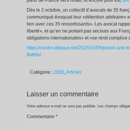
partir de France vers Israël, et encore plus fou,
les
Dès le 2 octobre, un collectif d’avocats de 35 fran
communiqué évoquait leur «détention arbitraire» 
lien avec ces 35 ressortissants». Les avocat rappel
liberté», et qu’en ne portant pas secours aux Fran
obligations internationales» et «se rend complice
https://contre-attaque.net/2025/10/05/prison-anti-te
flottille/
Catégorie :
2026
,
Articles
Laisser un commentaire
Votre adresse e-mail ne sera pas publiée.
Les champs obligat
Commentaire
*