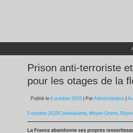
Passer
au
contenu
Prison anti-terroriste e
pour les otages de la flo
Publié le
6 octobre 2025
| Par
Administrateur
|
Au
5 octobre 2025
Colonialisme
,
Moyen Orient
,
Répre
La France abandonne ses propres ressortissant