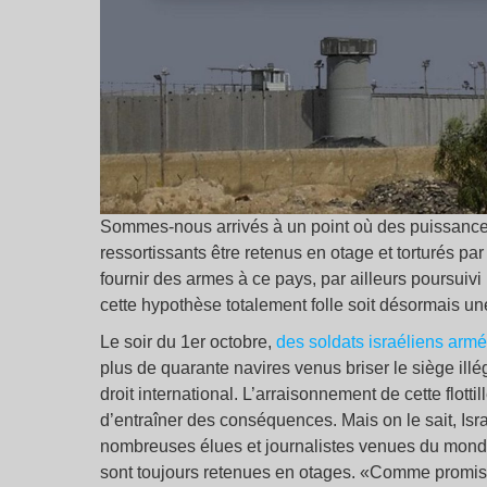
Sommes-nous arrivés à un point où des puissances
ressortissants être retenus en otage et torturés pa
fournir des armes à ce pays, par ailleurs poursuivi
cette hypothèse totalement folle soit désormais u
Le soir du 1er octobre,
des soldats israéliens armés
plus de quarante navires venus briser le siège ill
droit international. L’arraisonnement de cette flotti
d’entraîner des conséquences. Mais on le sait, Isr
nombreuses élues et journalistes venues du monde e
sont toujours retenues en otages. «Comme promis