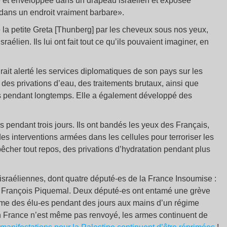
e et enveloppée dans un drapeau israélien et exposée
dans un endroit vraiment barbare».
îné la petite Greta [Thunberg] par les cheveux sous nos yeux,
raélien. Ils lui ont fait tout ce qu’ils pouvaient imaginer, en
ait alerté les services diplomatiques de son pays sur les
 des privations d’eau, des traitements brutaux, ainsi que
res pendant longtemps. Elle a également développé des
és pendant trois jours. Ils ont bandés les yeux des Français,
es interventions armées dans les cellules pour terroriser les
pêcher tout repos, des privations d’hydratation pendant plus
 israéliennes, dont quatre député-es de la France Insoumise :
François Piquemal. Deux député-es ont entamé une grève
me des élu-es pendant des jours aux mains d’un régime
en France n’est même pas renvoyé, les armes continuent de