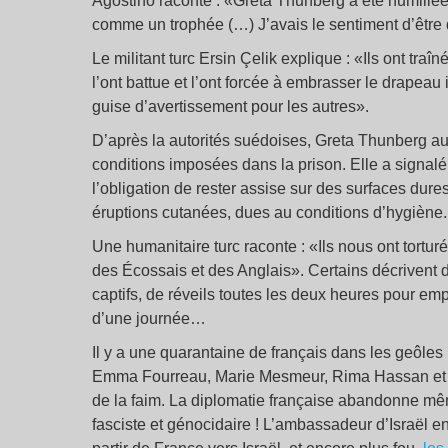
Agostino raconte : «Greta Thunberg a été humilié
comme un trophée (…) J’avais le sentiment d’être 
Le militant turc Ersin Çelik explique : «Ils ont tra
l’ont battue et l’ont forcée à embrasser le drapeau is
guise d’avertissement pour les autres».
D’après la autorités suédoises, Greta Thunberg aur
conditions imposées dans la prison. Elle a signalé
l’obligation de rester assise sur des surfaces du
éruptions cutanées, dues au conditions d’hygiène.
Une humanitaire turc raconte : «Ils nous ont tortur
des Écossais et des Anglais». Certains décrivent d
captifs, de réveils toutes les deux heures pour em
d’une journée…
Il y a une quarantaine de français dans les geôles
Emma Fourreau, Marie Mesmeur, Rima Hassan et 
de la faim. La diplomatie française abandonne mê
fasciste et génocidaire ! L’ambassadeur d’Israël 