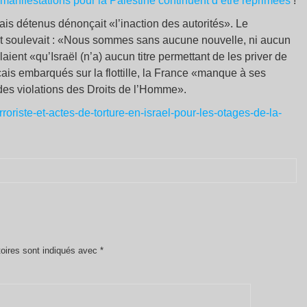
 manifestations pour la Palestine continuent d’être réprimées
!
çais détenus dénonçait «l’inaction des autorités». Le
et soulevait : «Nous sommes sans aucune nouvelle, ni aucun
aient «qu’Israël (n’a) aucun titre permettant de les priver de
çais embarqués sur la flottille, la France «manque à ses
 des violations des Droits de l’Homme».
rroriste-et-actes-de-torture-en-israel-pour-les-otages-de-la-
oires sont indiqués avec
*