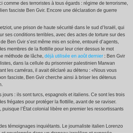
ici comme des terroristes à tous égards : régime de terrorisme,
aélien fasciste Ben Gvir. Encore une déclaration de guerre
etziot, une prison de haute sécurité dans le sud d’Israël, qui
r ses conditions terribles, avec des actes de torture sur des
e de Ben Gvir s’est même mis en scène, entouré d’agents,
s membres de la flottille pour leur crier dessus le mot
Une méthode de lâche,
déjà utilisée en août dernier
: Ben Gvir
listes, dans la cellule du prisonnier palestinien Marwan
nt les caméras, il avait déclaré au détenu : «Nous vous
n fasciste, Ben Gvir cherche ainsi à briser les détenus
n.
jours : ils sont turcs, espagnols et italiens. Ce sont les trois
s frégates pour protéger la flottille, avant de se raviser.
 puisque l’État colonial libère en premier les ressortissants
des témoignages inquiétants. Le journaliste italien Lorenzo