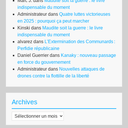
Marc J.
dans
Maudite soit la guerre : le livre
indispensable du moment
Administrateur
dans
Quatre luttes victorieuses
en 2025 : pourquoi ça peut marcher
Kinski
dans
Maudite soit la guerre : le livre
indispensable du moment
alvarez
dans
L’Extermination des Communards :
Perfidie républicaine
Daniel Guerrier
dans
Kanaky : nouveau passage
en force du gouvernement
Administrateur
dans
Nouvelles attaques de
drones contre la flottille de la liberté
Archives
Archives