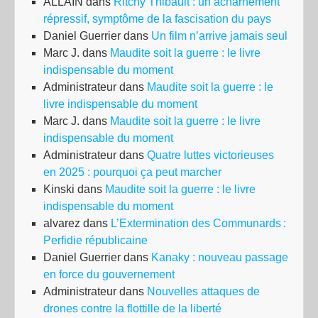
ALLAIN
dans
Ritchy Thibault : un acharnement
répressif, symptôme de la fascisation du pays
Daniel Guerrier
dans
Un film n’arrive jamais seul
Marc J.
dans
Maudite soit la guerre : le livre
indispensable du moment
Administrateur
dans
Maudite soit la guerre : le
livre indispensable du moment
Marc J.
dans
Maudite soit la guerre : le livre
indispensable du moment
Administrateur
dans
Quatre luttes victorieuses
en 2025 : pourquoi ça peut marcher
Kinski
dans
Maudite soit la guerre : le livre
indispensable du moment
alvarez
dans
L’Extermination des Communards :
Perfidie républicaine
Daniel Guerrier
dans
Kanaky : nouveau passage
en force du gouvernement
Administrateur
dans
Nouvelles attaques de
drones contre la flottille de la liberté