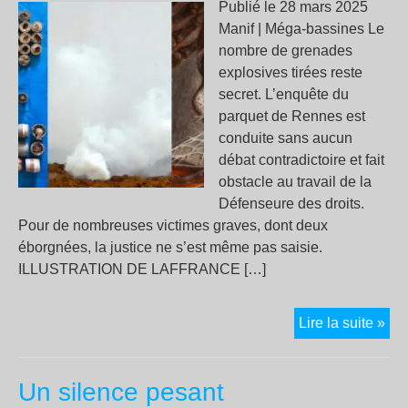
Publié le 28 mars 2025
Manif | Méga-bassines Le
nombre de grenades
explosives tirées reste
secret. L’enquête du
parquet de Rennes est
conduite sans aucun
débat contradictoire et fait
obstacle au travail de la
Défenseure des droits.
Pour de nombreuses victimes graves, dont deux
éborgnées, la justice ne s’est même pas saisie.
ILLUSTRATION DE LAFFRANCE […]
De
Lire la suite »
ans
apr
Un silence pesant
Sai