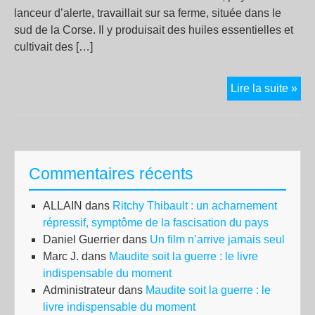
lanceur d’alerte, travaillait sur sa ferme, située dans le
sud de la Corse. Il y produisait des huiles essentielles et
cultivait des […]
Cor
Lire la suite »
:
un
syn
pay
Commentaires récents
et
lan
ALLAIN
dans
Ritchy Thibault : un acharnement
d’a
répressif, symptôme de la fascisation du pays
ass
Daniel Guerrier
dans
Un film n’arrive jamais seul
Marc J.
dans
Maudite soit la guerre : le livre
indispensable du moment
Administrateur
dans
Maudite soit la guerre : le
livre indispensable du moment