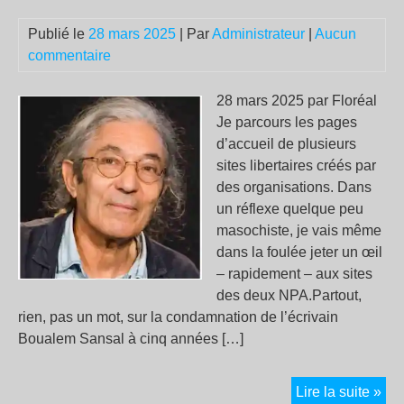
Sol
la
Publié le
28 mars 2025
| Par
Administrateur
|
Aucun
jus
commentaire
bas
les
28 mars 2025 par Floréal
vic
Je parcours les pages
d’accueil de plusieurs
sites libertaires créés par
des organisations. Dans
un réflexe quelque peu
masochiste, je vais même
dans la foulée jeter un œil
– rapidement – aux sites
des deux NPA.Partout,
rien, pas un mot, sur la condamnation de l’écrivain
Boualem Sansal à cinq années […]
Un
Lire la suite »