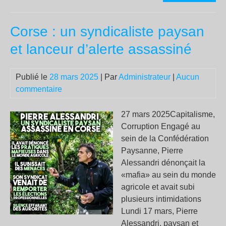
sil
pes
Corse : un syndicaliste paysan
et lanceur d’alerte assassiné
Publié le
28 mars 2025
| Par
Administrateur
|
Aucun
commentaire
27 mars 2025Capitalisme,
Corruption Engagé au
sein de la Confédération
Paysanne, Pierre
Alessandri dénonçait la
«mafia» au sein du monde
agricole et avait subi
plusieurs intimidations
Lundi 17 mars, Pierre
Alessandri, paysan et