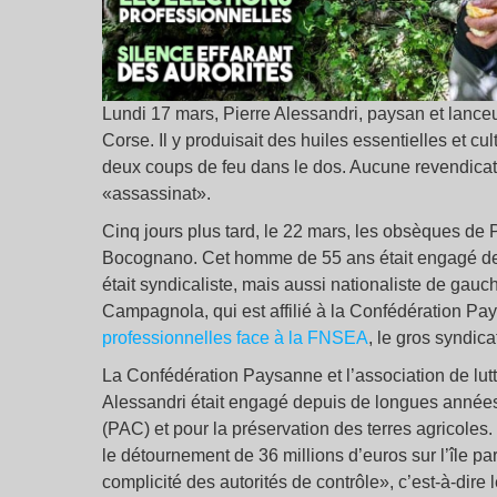
Lundi 17 mars, Pierre Alessandri, paysan et lanceur 
Corse. Il y produisait des huiles essentielles et cu
deux coups de feu dans le dos. Aucune revendicati
«assassinat».
Cinq jours plus tard, le 22 mars, les obsèques de
Bocognano. Cet homme de 55 ans était engagé depu
était syndicaliste, mais aussi nationaliste de gau
Campagnola, qui est affilié à la Confédération P
professionnelles face à la FNSEA
, le gros syndic
La Confédération Paysanne et l’association de lutte
Alessandri était engagé depuis de longues années
(PAC) et pour la préservation des terres agricoles
le détournement de 36 millions d’euros sur l’île pa
complicité des autorités de contrôle», c’est-à-dire l