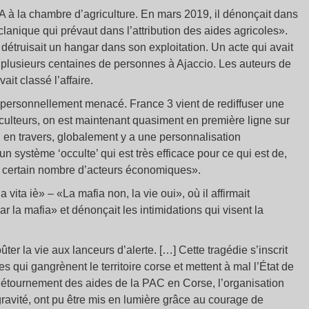
 à la chambre d’agriculture. En mars 2019, il dénonçait dans
clanique qui prévaut dans l’attribution des aides agricoles».
étruisait un hangar dans son exploitation. Un acte qui avait
 plusieurs centaines de personnes à Ajaccio. Les auteurs de
ait classé l’affaire.
 personnellement menacé. France 3 vient de rediffuser une
iculteurs, on est maintenant quasiment en première ligne sur
u en travers, globalement y a une personnalisation
n système ‘occulte’ qui est très efficace pour ce qui est de,
un certain nombre d’acteurs économiques».
 vita iè» – «La mafia non, la vie oui», où il affirmait
la mafia» et dénonçait les intimidations qui visent la
ter la vie aux lanceurs d’alerte. […] Cette tragédie s’inscrit
s qui gangrènent le territoire corse et mettent à mal l’État de
 détournement des aides de la PAC en Corse, l’organisation
gravité, ont pu être mis en lumière grâce au courage de