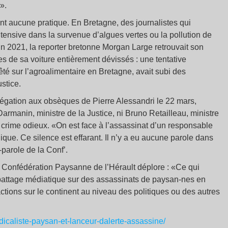
».
ant aucune pratique. En Bretagne, des journalistes qui
intensive dans la survenue d’algues vertes ou la pollution de
En 2021, la reporter bretonne Morgan Large retrouvait son
s de sa voiture entièrement dévissés : une tentative
êté sur l’agroalimentaire en Bretagne, avait subi des
stice.
égation aux obsèques de Pierre Alessandri le 22 mars,
rmanin, ministre de la Justice, ni Bruno Retailleau, ministre
ce crime odieux. «On est face à l’assassinat d’un responsable
lique. Ce silence est effarant. Il n’y a eu aucune parole dans
parole de la Conf’.
a Confédération Paysanne de l’Hérault déplore : «Ce qui
 battage médiatique sur des assassinats de paysan-nes en
ctions sur le continent au niveau des politiques ou des autres
dicaliste-paysan-et-lanceur-dalerte-assassine/