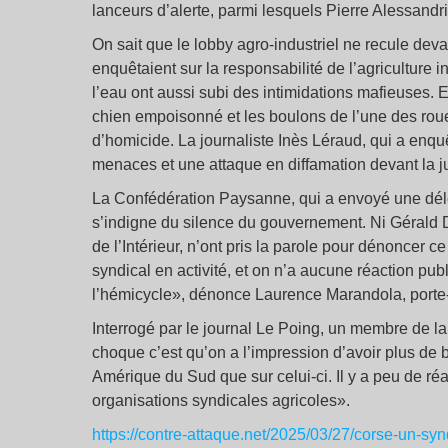
lanceurs d’alerte, parmi lesquels Pierre Alessandri
On sait que le lobby agro-industriel ne recule dev
enquêtaient sur la responsabilité de l’agriculture 
l’eau ont aussi subi des intimidations mafieuses. 
chien empoisonné et les boulons de l’une des roue
d’homicide. La journaliste Inès Léraud, qui a enqu
menaces et une attaque en diffamation devant la ju
La Confédération Paysanne, qui a envoyé une dél
s’indigne du silence du gouvernement. Ni Gérald Da
de l’Intérieur, n’ont pris la parole pour dénoncer 
syndical en activité, et on n’a aucune réaction pub
l’hémicycle», dénonce Laurence Marandola, porte-
Interrogé par le journal Le Poing, un membre de l
choque c’est qu’on a l’impression d’avoir plus de
Amérique du Sud que sur celui-ci. Il y a peu de réa
organisations syndicales agricoles».
https://contre-attaque.net/2025/03/27/corse-un-syn