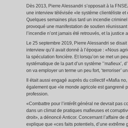
Dès 2013, Pierre Alessandri s’opposait à la FNSEA
une interview télévisée «le système clientéliste et 
Quelques semaines plus tard un incendie criminel d
provoqué une manifestation de soutien réunissant
l’incendie n’ont jamais été retrouvés, et la justice av
Le 25 septembre 2019, Pierre Alessandri se disait
interview qu’il avait donné à l’époque : «Nous agr
la spéculation foncière. Et lorsqu’on se met un pe
systématique de la part d’un système ’’mafieux’, d’u
on va employer un terme un peu fort, ‘terroriser’ 
Il était aussi engagé auprès du collectif «Mafia no, a
également que «le monde agricole est gangrené par 
profession.
«Combattre pour l’intérêt général ne devrait pas coû
dans un climat de pratiques mafieuses et corruptive
droit», a dénoncé Anticor. Concernant l’affaire de
explique que «ces faits potentiels, d’une extrême 