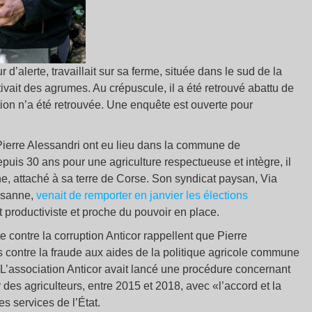
d’alerte, travaillait sur sa ferme, située dans le sud de la
ltivait des agrumes. Au crépuscule, il a été retrouvé abattu de
on n’a été retrouvée. Une enquête est ouverte pour
 Pierre Alessandri ont eu lieu dans la commune de
is 30 ans pour une agriculture respectueuse et intègre, il
che, attaché à sa terre de Corse. Son syndicat paysan, Via
aysanne,
venait de remporter en janvier les élections
at productiviste et proche du pouvoir en place.
 contre la corruption Anticor rappellent que Pierre
 contre la fraude aux aides de la politique agricole commune
. L’association Anticor avait lancé une procédure concernant
r des agriculteurs, entre 2015 et 2018, avec «l’accord et la
es services de l’État.