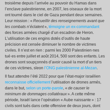
troisième depuis l’arrivée au pouvoir du Hamas dans
l’enclave palestinienne, en 2007, les oiseaux de la mort
ont tourné dans le ciel de Gaza pendant deux semaines.
Leur mission : «
Recueillir des renseignements avant que
les combats n’éclatent
»,
témoigne un ex-commandant
des forces armées chargé d’un escadron de Heron.
L’utilisation de ces engins dotés d’outils de haute
précision est censée diminuer le nombre de victimes
civiles. Il n’est en rien : parmi les 2000 Palestinien·nes
tué·es entre juillet et août 2014, 500 sont des enfants. Les
drones sont soupçonnés d’avoir causé la mort d’un tiers
de ces victimes, sleon
l’ONG palestinienne al-Mezan
.
Il faut attendre l’été 2022 pour que l’état-major israélien
reconnaisse officiellement
l’utilisation de drones armés,
dans le but,
selon un porte-parole
, «
de causer le
minimum de dommages collatéraux
». A cette même
période, Israël lance l’opération « Aube naissante » : 17
civils sont tués dans cette offensive de deux jours, dont