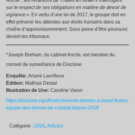
Ancile*, les livraisons de Thales en Israël «
interrogent
sur le respect de ses obligations en matière de devoir de
vigilance
». En vertu d’une loi de 2017, le groupe doit en
effet prévenir les atteintes aux droits humains dans sa
chaîne d’approvisionnement. Sous peine d’être poursuivi
devant les tribunaux.
*Joseph Breham, du cabinet Ancile, est membre du
conseil de surveillance de Disclose
Enquête:
Ariane Lavrilleux
Édition:
Mathias Destal
Illustration de Une:
Caroline Varon
https://disclose.ngo/fr/article/vente-darmes-a-israel-thales-
equipe-des-drones-de-combat-depuis-2018
Catégorie :
2026
,
Articles