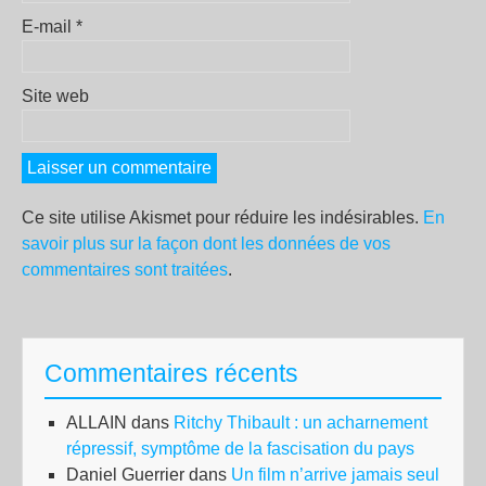
E-mail
*
Site web
Ce site utilise Akismet pour réduire les indésirables.
En
savoir plus sur la façon dont les données de vos
commentaires sont traitées
.
Commentaires récents
ALLAIN
dans
Ritchy Thibault : un acharnement
répressif, symptôme de la fascisation du pays
Daniel Guerrier
dans
Un film n’arrive jamais seul