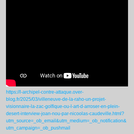
https://l-archipel-contre-attaque.over-
blog.fr/2025/03/villeneuve-de-la-raho-un-projet-
visionnaire-la-zac-golfique-ou-l-art-d-arroser-en-plein-
desert-interview-joan-nou-par-nicoolas-caudeville.html?
utm_source=_ob_email&utm_medium=_ob_notification&
utm_campaign=_ob_pushmail