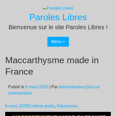
Passer
au
Paroles Libres
contenu
Bienvenue sur le site Paroles Libres !
Menu +
Maccarthysme made in
France
Publié le
6 mars 2025
| Par
Administrateur
|
Aucun
commentaire
6 mars 2025
Extrême droite
,
Répression