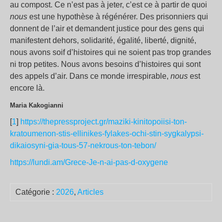
au compost. Ce n’est pas à jeter, c’est ce à partir de quoi
nous
est une hypothèse à régénérer. Des prisonniers qui
donnent de l’air et demandent justice pour des gens qui
manifestent dehors, solidarité, égalité, liberté, dignité,
nous avons soif d’histoires qui ne soient pas trop grandes
ni trop petites. Nous avons besoins d’histoires qui sont
des appels d’air. Dans ce monde irrespirable,
nous
est
encore là.
Maria Kakogianni
[
1
]
https://thepressproject.gr/maziki-kinitopoiisi-ton-
kratoumenon-stis-ellinikes-fylakes-ochi-stin-sygkalypsi-
dikaiosyni-gia-tous-57-nekrous-ton-tebon/
https://lundi.am/Grece-Je-n-ai-pas-d-oxygene
Catégorie :
2026
,
Articles