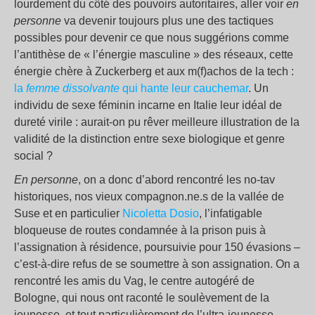
lourdement du côté des pouvoirs autoritaires, aller voir
en
personne
va devenir toujours plus une des tactiques
possibles pour devenir ce que nous suggérions comme
l’antithèse de « l’énergie masculine » des réseaux, cette
énergie chère à Zuckerberg et aux m(f)achos de la tech :
la
femme dissolvante
qui hante leur cauchemar
. Un
individu de sexe féminin incarne en Italie leur idéal de
dureté virile : aurait-on pu rêver meilleure illustration de la
validité de la distinction entre sexe biologique et genre
social ?
En personne
, on a donc d’abord rencontré les no-tav
historiques, nos vieux compagnon.ne.s de la vallée de
Suse et en particulier
Nicoletta Dosio
, l’infatigable
bloqueuse de routes condamnée à la prison puis à
l’assignation à résidence, poursuivie pour 150 évasions –
c’est-à-dire refus de se soumettre à son assignation. On a
rencontré les amis du Vag, le centre autogéré de
Bologne, qui nous ont raconté le soulèvement de la
jeunesse, et tout particulièrement de l’ultra-jeunesse