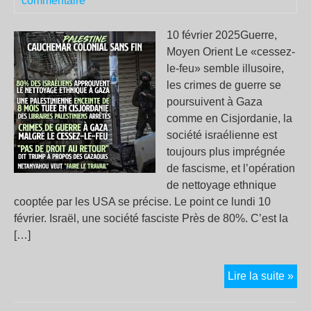
commentaire
l’IA
10 février 2025Guerre,
Moyen Orient Le «cessez-
le-feu» semble illusoire,
les crimes de guerre se
poursuivent à Gaza
comme en Cisjordanie, la
société israélienne est
toujours plus imprégnée
de fascisme, et l’opération
de nettoyage ethnique
cooptée par les USA se précise. Le point ce lundi 10
février. Israël, une société fasciste Près de 80%. C’est la
[…]
Pal
Lire la suite »
:
le