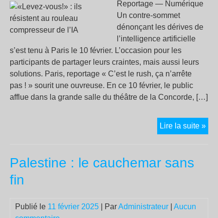
Reportage — Numérique
Un contre-sommet
dénonçant les dérives de
l’intelligence artificielle
s’est tenu à Paris le 10 février. L’occasion pour les
participants de partager leurs craintes, mais aussi leurs
solutions. Paris, reportage « C’est le rush, ça n’arrête
pas ! » sourit une ouvreuse. En ce 10 février, le public
afflue dans la grande salle du théâtre de la Concorde, […]
«Le
Lire la suite »
vou
ils
Palestine : le cauchemar sans
rés
au
fin
rou
com
Publié le
11 février 2025
| Par
Administrateur
|
Aucun
de