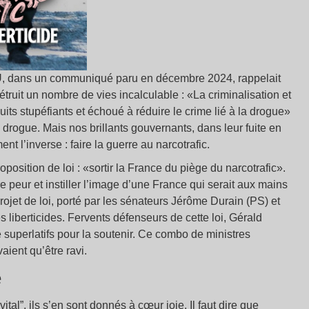
U, dans un communiqué paru en décembre 2024, rappelait
étruit un nombre de vies incalculable : «La criminalisation et
uits stupéfiants et échoué à réduire le crime lié à la drogue»
 drogue. Mais nos brillants gouvernants, dans leur fuite en
nt l’inverse : faire la guerre au narcotrafic.
osition de loi : «sortir la France du piège du narcotrafic».
ire peur et instiller l’image d’une France qui serait aux mains
ojet de loi, porté par les sénateurs Jérôme Durain (PS) et
 liberticides. Fervents défenseurs de cette loi, Gérald
 superlatifs pour la soutenir. Ce combo de ministres
vaient qu’être ravi.
e
ital”, ils s’en sont donnés à cœur joie. Il faut dire que