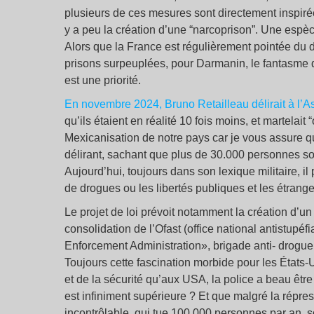
plusieurs de ces mesures sont directement inspiré
y a peu la création d’une “narcoprison”. Une espèc
Alors que la France est régulièrement pointée du 
prisons surpeuplées, pour Darmanin, le fantasme 
est une priorité.
En novembre 2024, Bruno Retailleau délirait à l’
qu’ils étaient en réalité 10 fois moins, et martelait
Mexicanisation de notre pays car je vous assure qu
délirant, sachant que plus de 30.000 personnes s
Aujourd’hui, toujours dans son lexique militaire, il
de drogues ou les libertés publiques et les étrange
Le projet de loi prévoit notamment la création d’un
consolidation de l’Ofast (office national antistupéf
Enforcement Administration», brigade anti- drogue
Toujours cette fascination morbide pour les États-U
et de la sécurité qu’aux USA, la police a beau être
est infiniment supérieure ? Et que malgré la répre
incontrôlable, qui tue 100.000 personnes par an, s