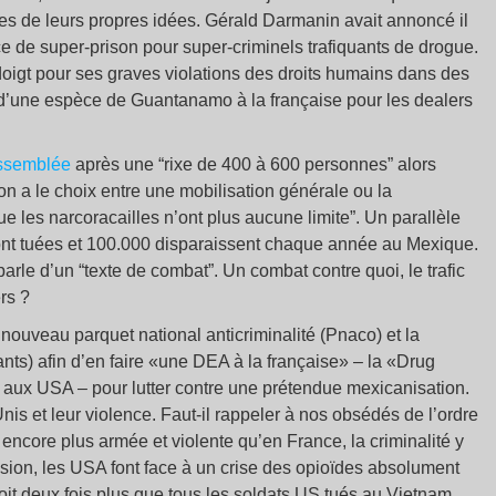
es de leurs propres idées. Gérald Darmanin avait annoncé il
e de super-prison pour super-criminels trafiquants de drogue.
doigt pour ses graves violations des droits humains dans des
d’une espèce de Guantanamo à la française pour les dealers
Assemblée
après une “rixe de 400 à 600 personnes” alors
 “on a le choix entre une mobilisation générale ou la
e les narcoracailles n’ont plus aucune limite”. Un parallèle
ont tuées et 100.000 disparaissent chaque année au Mexique.
 parle d’un “texte de combat”. Un combat contre quoi, le trafic
rs ?
 nouveau parquet national anticriminalité (Pnaco) et la
iants) afin d’en faire «une DEA à la française» – la «Drug
 aux USA – pour lutter contre une prétendue mexicanisation.
nis et leur violence. Faut-il rappeler à nos obsédés de l’ordre
 encore plus armée et violente qu’en France, la criminalité y
ssion, les USA font face à un crise des opioïdes absolument
oit deux fois plus que tous les soldats US tués au Vietnam,