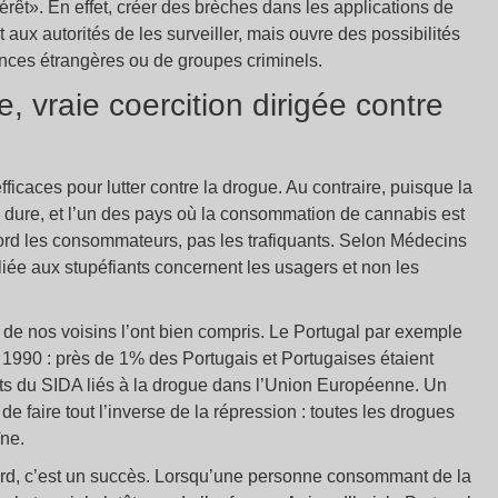
rêt». En effet, créer des brèches dans les applications de
aux autorités de les surveiller, mais ouvre des possibilités
nces étrangères ou de groupes criminels.
, vraie coercition dirigée contre
caces pour lutter contre la drogue. Au contraire, puisque la
us dure, et l’un des pays où la consommation de cannabis est
bord les consommateurs, pas les trafiquants. Selon Médecins
liée aux stupéfiants concernent les usagers et non les
 de nos voisins l’ont bien compris. Le Portugal par exemple
 1990 : près de 1% des Portugais et Portugaises étaient
orts du SIDA liés à la drogue dans l’Union Européenne. Un
e faire tout l’inverse de la répression : toutes les drogues
ïne.
tard, c’est un succès. Lorsqu’une personne consommant de la