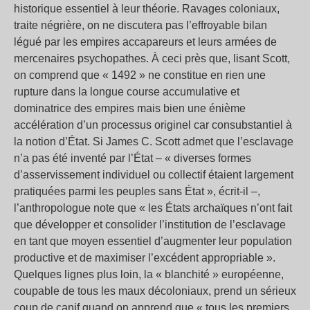
historique essentiel à leur théorie. Ravages coloniaux,
traite négrière, on ne discutera pas l’effroyable bilan
légué par les empires accapareurs et leurs armées de
mercenaires psychopathes. À ceci près que, lisant Scott,
on comprend que « 1492 » ne constitue en rien une
rupture dans la longue course accumulative et
dominatrice des empires mais bien une énième
accélération d’un processus originel car consubstantiel à
la notion d’État. Si James C. Scott admet que l’esclavage
n’a pas été inventé par l’État – « diverses formes
d’asservissement individuel ou collectif étaient largement
pratiquées parmi les peuples sans État », écrit-il –,
l’anthropologue note que « les États archaïques n’ont fait
que développer et consolider l’institution de l’esclavage
en tant que moyen essentiel d’augmenter leur population
productive et de maximiser l’excédent appropriable ».
Quelques lignes plus loin, la « blanchité » européenne,
coupable de tous les maux décoloniaux, prend un sérieux
coup de canif quand on apprend que « tous les premiers