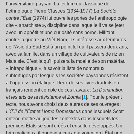
l’universitaire-paysan. La lecture du classique de
l’ethnologue Pierre Clastres (1934-1977)
La Société
contre l’État
(1974) lui ouvre les portes de l’anthropologie
dite « anarchiste », discipline dans laquelle il va se jeter
avec un appétit et une curiosité sans borne. Militant
contre la guerre au Viêt-Nam, il s’intéresse aux territoires
de l’Asie du Sud-Est à un point tel qu’il passera deux ans,
avec sa famille, dans un village de cultivateurs de riz en
Malaisie. C’est là qu’il puisera la moelle de son matériau
« infrapolitique », à savoir la liste de nombreux
subterfuges par lesquels les sociétés paysannes résistent
à l’oppression étatique. Deux de ses livres traduits en
français rendent compte de ces travaux :
La Domination
et les arts de la résistance
et
Zomia
[
1
]. Pour le présent
texte, nous avons choisi deux autres de ses ouvrages :
L’Œil de l’État
et
Homo Domesticus
dans lesquels Scott
entend mettre au jour les contextes dans lesquels les
premiers États se sont créés et ensuite développés. Un
brin malicieux, il oppose à ceux qui voient en l’État une