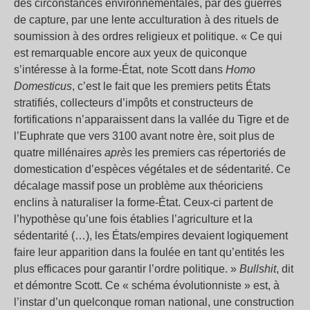
des circonstances environnementales, par des guerres
de capture, par une lente acculturation à des rituels de
soumission à des ordres religieux et politique. « Ce qui
est remarquable encore aux yeux de quiconque
s’intéresse à la forme-État, note Scott dans
Homo
Domesticus
, c’est le fait que les premiers petits États
stratifiés, collecteurs d’impôts et constructeurs de
fortifications n’apparaissent dans la vallée du Tigre et de
l’Euphrate que vers 3100 avant notre ère, soit plus de
quatre millénaires
après
les premiers cas répertoriés de
domestication d’espèces végétales et de sédentarité. Ce
décalage massif pose un problème aux théoriciens
enclins à naturaliser la forme-État. Ceux-ci partent de
l’hypothèse qu’une fois établies l’agriculture et la
sédentarité (…), les États/empires devaient logiquement
faire leur apparition dans la foulée en tant qu’entités les
plus efficaces pour garantir l’ordre politique. »
Bullshit
, dit
et démontre Scott. Ce « schéma évolutionniste » est, à
l’instar d’un quelconque roman national, une construction