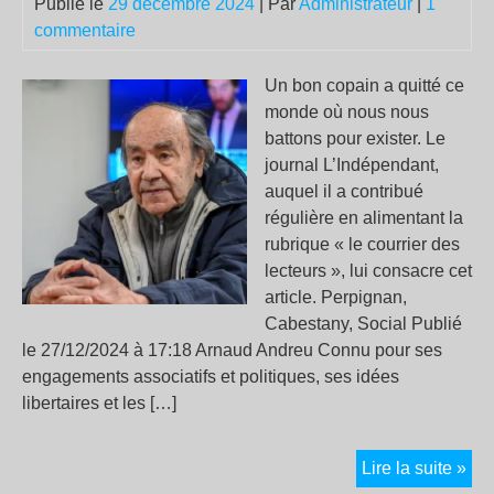
Publié le
29 décembre 2024
| Par
Administrateur
|
1
commentaire
Un bon copain a quitté ce
monde où nous nous
battons pour exister. Le
journal L’Indépendant,
auquel il a contribué
régulière en alimentant la
rubrique « le courrier des
lecteurs », lui consacre cet
article. Perpignan,
Cabestany, Social Publié
le 27/12/2024 à 17:18 Arnaud Andreu Connu pour ses
engagements associatifs et politiques, ses idées
libertaires et les […]
Jor
Lire la suite »
Gon