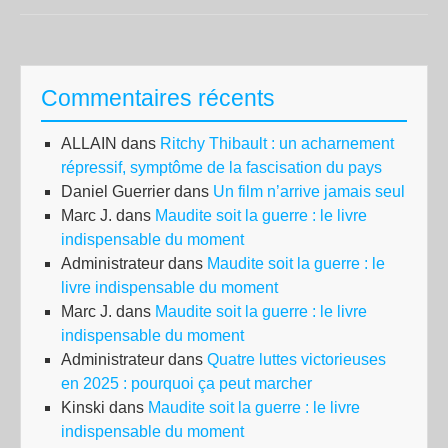
l’un
des
plu
Commentaires récents
gro
con
ALLAIN
dans
Ritchy Thibault : un acharnement
du
répressif, symptôme de la fascisation du pays
cou
Daniel Guerrier
dans
Un film n’arrive jamais seul
des
Marc J.
dans
Maudite soit la guerre : le livre
lec
indispensable du moment
de
Administrateur
dans
Maudite soit la guerre : le
L’I
livre indispensable du moment
s’e
Marc J.
dans
Maudite soit la guerre : le livre
étei
indispensable du moment
Administrateur
dans
Quatre luttes victorieuses
en 2025 : pourquoi ça peut marcher
Kinski
dans
Maudite soit la guerre : le livre
indispensable du moment